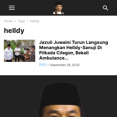
Home
Tags
Helldy
helldy
Jazuli Juwaini Turun Langsung
Menangkan Helldy-Sanuji Di
Pilkada Cilegon, Bekali
Ambulance...
PKS
-
September 28, 2020