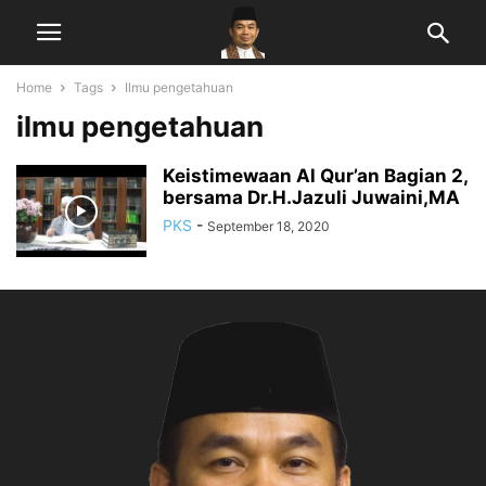
Home
Tags
Ilmu pengetahuan
ilmu pengetahuan
Keistimewaan Al Qur’an Bagian 2,
bersama Dr.H.Jazuli Juwaini,MA
PKS
-
September 18, 2020