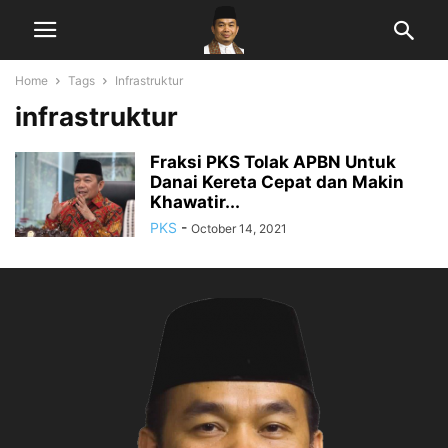
Home
Tags
Infrastruktur
infrastruktur
Fraksi PKS Tolak APBN Untuk
Danai Kereta Cepat dan Makin
Khawatir...
PKS
-
October 14, 2021