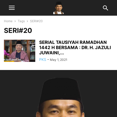
Home
Tags
SERI#20
SERI#20
SERIAL TAUSIYAH RAMADHAN
1442 H BERSAMA : DR. H. JAZULI
JUWAINI,...
PKS
-
May 1, 2021