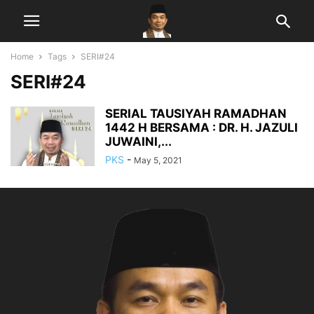
Home
Tags
SERI#24
SERI#24
SERIAL TAUSIYAH RAMADHAN
1442 H BERSAMA : DR. H. JAZULI
JUWAINI,...
PKS
-
May 5, 2021