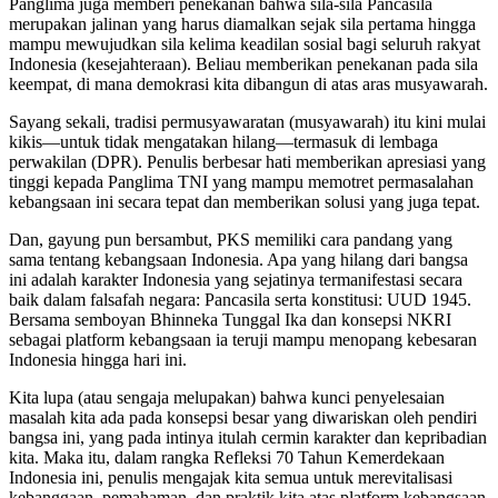
Panglima juga memberi penekanan bahwa sila-sila Pancasila
merupakan jalinan yang harus diamalkan sejak sila pertama hingga
mampu mewujudkan sila kelima keadilan sosial bagi seluruh rakyat
Indonesia (kesejahteraan). Beliau memberikan penekanan pada sila
keempat, di mana demokrasi kita dibangun di atas aras musyawarah.
Sayang sekali, tradisi permusyawaratan (musyawarah) itu kini mulai
kikis—untuk tidak mengatakan hilang—termasuk di lembaga
perwakilan (DPR). Penulis berbesar hati memberikan apresiasi yang
tinggi kepada Panglima TNI yang mampu memotret permasalahan
kebangsaan ini secara tepat dan memberikan solusi yang juga tepat.
Dan, gayung pun bersambut, PKS memiliki cara pandang yang
sama tentang kebangsaan Indonesia. Apa yang hilang dari bangsa
ini adalah karakter Indonesia yang sejatinya termanifestasi secara
baik dalam falsafah negara: Pancasila serta konstitusi: UUD 1945.
Bersama semboyan Bhinneka Tunggal Ika dan konsepsi NKRI
sebagai platform kebangsaan ia teruji mampu menopang kebesaran
Indonesia hingga hari ini.
Kita lupa (atau sengaja melupakan) bahwa kunci penyelesaian
masalah kita ada pada konsepsi besar yang diwariskan oleh pendiri
bangsa ini, yang pada intinya itulah cermin karakter dan kepribadian
kita. Maka itu, dalam rangka Refleksi 70 Tahun Kemerdekaan
Indonesia ini, penulis mengajak kita semua untuk merevitalisasi
kebanggaan, pemahaman, dan praktik kita atas platform kebangsaan