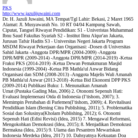
PKS
http://www.jazulijuwaini.com
Dr. H. Jazuli Juwaini, MA Tempat/Tgl Lahir: Bekasi, 2 Maret 1965
Alamat: Jl. Musyawarah No. 10 RT 04/04 Kampung Sawah,
Ciputat, Tangsel Riwayat Pendidikan: S1 - Univeristas Muhammad
Ibnu Saud Fakultas Syariah S2 - Institut Ilmu Alqur'an Jakarta,
Jurusan Tafsir Hadits S3 - Universitas Negeri Jakarta Program
MSDM Riwayat Pekerjaan dan Organisasi: -Dosen di Universitas
Sahid Jakarta -Anggota DPR/MPR (2004-2009) -Anggota
DPR/MPR (2009-2014) -Anggota DPR/MPR (2014-2019) -Ketua
Fraksi PKS (2014-2019) -Ketua Dewan Pemakmuran Masjid
Indonesia (1999-2004) -Ketua PB Mathla'ul Anwar Bidang
Organisasi dan SDM (2008-2013) -Anggota Majelis Wali Amanah
PB Mathla'ul Anwar (2013-2018) -Ketua Bid Ekonomi DPP PKS
(2009-2014) Publikasi Buku: 1. Menunaikan Amanah
Umat (Pustaka Gading Mas, 2006) 2. Otonomi Sepenuh Hati:
Evaluasi Implemenasi Otda di Indonesia (I’tishom, 2007); 3.
Memimpin Perubahan di Parlemen(I’tishom, 2009); 4. Revitalisasi
Pendidikan Islam (Bening Citra Publishing, 2011); 5. Problematika
Sosial dan Solusinya(Kholam Publishing, 2012); 6. Otonomi
Sepenuh Hati (Edisi Revisi) (Idea, 2015) 7. Mengawal Reformasi,
Mengokohkan Demokrasi (Idea, 2015); 8. Menjadikan Demokrasi
Bermakna (Idea, 2015) 9. Ulama dan Pesantren Mewariskan
Indonesia Merdeka (Idea, 2017) 10. Dahsyatnya Kekuatan Doa