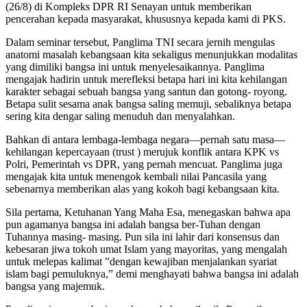
(26/8) di Kompleks DPR RI Senayan untuk memberikan
pencerahan kepada masyarakat, khususnya kepada kami di PKS.
Dalam seminar tersebut, Panglima TNI secara jernih mengulas
anatomi masalah kebangsaan kita sekaligus menunjukkan modalitas
yang dimiliki bangsa ini untuk menyelesaikannya. Panglima
mengajak hadirin untuk merefleksi betapa hari ini kita kehilangan
karakter sebagai sebuah bangsa yang santun dan gotong- royong.
Betapa sulit sesama anak bangsa saling memuji, sebaliknya betapa
sering kita dengar saling menuduh dan menyalahkan.
Bahkan di antara lembaga-lembaga negara—pernah satu masa—
kehilangan kepercayaan (trust ) merujuk konflik antara KPK vs
Polri, Pemerintah vs DPR, yang pernah mencuat. Panglima juga
mengajak kita untuk menengok kembali nilai Pancasila yang
sebenarnya memberikan alas yang kokoh bagi kebangsaan kita.
Sila pertama, Ketuhanan Yang Maha Esa, menegaskan bahwa apa
pun agamanya bangsa ini adalah bangsa ber-Tuhan dengan
Tuhannya masing- masing. Pun sila ini lahir dari konsensus dan
kebesaran jiwa tokoh umat Islam yang mayoritas, yang mengalah
untuk melepas kalimat ”dengan kewajiban menjalankan syariat
islam bagi pemuluknya,” demi menghayati bahwa bangsa ini adalah
bangsa yang majemuk.