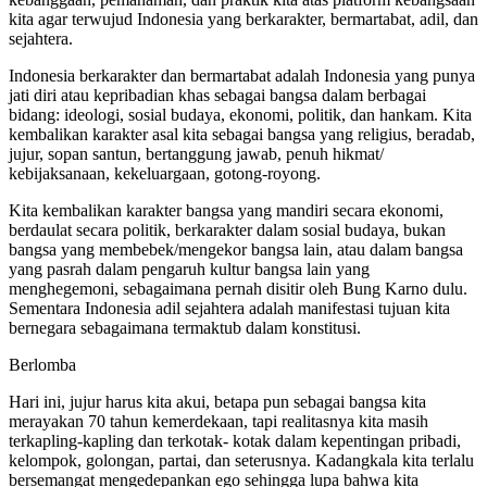
kita agar terwujud Indonesia yang berkarakter, bermartabat, adil, dan
sejahtera.
Indonesia berkarakter dan bermartabat adalah Indonesia yang punya
jati diri atau kepribadian khas sebagai bangsa dalam berbagai
bidang: ideologi, sosial budaya, ekonomi, politik, dan hankam. Kita
kembalikan karakter asal kita sebagai bangsa yang religius, beradab,
jujur, sopan santun, bertanggung jawab, penuh hikmat/
kebijaksanaan, kekeluargaan, gotong-royong.
Kita kembalikan karakter bangsa yang mandiri secara ekonomi,
berdaulat secara politik, berkarakter dalam sosial budaya, bukan
bangsa yang membebek/mengekor bangsa lain, atau dalam bangsa
yang pasrah dalam pengaruh kultur bangsa lain yang
menghegemoni, sebagaimana pernah disitir oleh Bung Karno dulu.
Sementara Indonesia adil sejahtera adalah manifestasi tujuan kita
bernegara sebagaimana termaktub dalam konstitusi.
Berlomba
Hari ini, jujur harus kita akui, betapa pun sebagai bangsa kita
merayakan 70 tahun kemerdekaan, tapi realitasnya kita masih
terkapling-kapling dan terkotak- kotak dalam kepentingan pribadi,
kelompok, golongan, partai, dan seterusnya. Kadangkala kita terlalu
bersemangat mengedepankan ego sehingga lupa bahwa kita