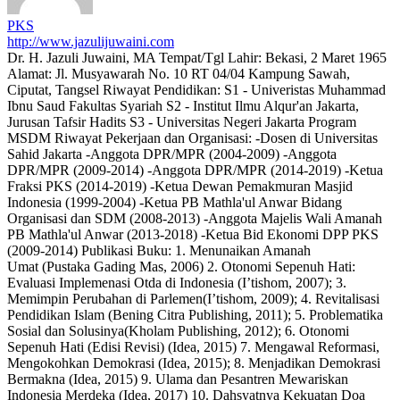
PKS
http://www.jazulijuwaini.com
Dr. H. Jazuli Juwaini, MA Tempat/Tgl Lahir: Bekasi, 2 Maret 1965
Alamat: Jl. Musyawarah No. 10 RT 04/04 Kampung Sawah,
Ciputat, Tangsel Riwayat Pendidikan: S1 - Univeristas Muhammad
Ibnu Saud Fakultas Syariah S2 - Institut Ilmu Alqur'an Jakarta,
Jurusan Tafsir Hadits S3 - Universitas Negeri Jakarta Program
MSDM Riwayat Pekerjaan dan Organisasi: -Dosen di Universitas
Sahid Jakarta -Anggota DPR/MPR (2004-2009) -Anggota
DPR/MPR (2009-2014) -Anggota DPR/MPR (2014-2019) -Ketua
Fraksi PKS (2014-2019) -Ketua Dewan Pemakmuran Masjid
Indonesia (1999-2004) -Ketua PB Mathla'ul Anwar Bidang
Organisasi dan SDM (2008-2013) -Anggota Majelis Wali Amanah
PB Mathla'ul Anwar (2013-2018) -Ketua Bid Ekonomi DPP PKS
(2009-2014) Publikasi Buku: 1. Menunaikan Amanah
Umat (Pustaka Gading Mas, 2006) 2. Otonomi Sepenuh Hati:
Evaluasi Implemenasi Otda di Indonesia (I’tishom, 2007); 3.
Memimpin Perubahan di Parlemen(I’tishom, 2009); 4. Revitalisasi
Pendidikan Islam (Bening Citra Publishing, 2011); 5. Problematika
Sosial dan Solusinya(Kholam Publishing, 2012); 6. Otonomi
Sepenuh Hati (Edisi Revisi) (Idea, 2015) 7. Mengawal Reformasi,
Mengokohkan Demokrasi (Idea, 2015); 8. Menjadikan Demokrasi
Bermakna (Idea, 2015) 9. Ulama dan Pesantren Mewariskan
Indonesia Merdeka (Idea, 2017) 10. Dahsyatnya Kekuatan Doa