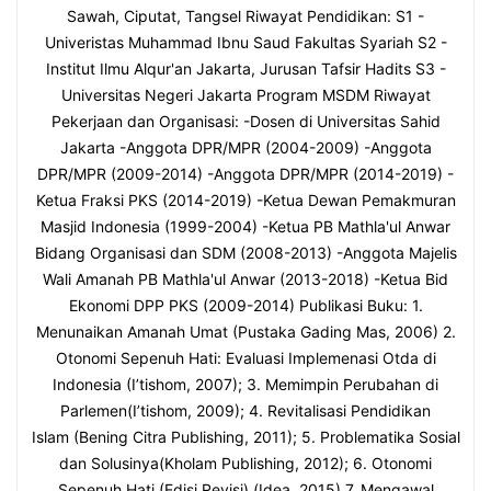
Sawah, Ciputat, Tangsel Riwayat Pendidikan: S1 -
Univeristas Muhammad Ibnu Saud Fakultas Syariah S2 -
Institut Ilmu Alqur'an Jakarta, Jurusan Tafsir Hadits S3 -
Universitas Negeri Jakarta Program MSDM Riwayat
Pekerjaan dan Organisasi: -Dosen di Universitas Sahid
Jakarta -Anggota DPR/MPR (2004-2009) -Anggota
DPR/MPR (2009-2014) -Anggota DPR/MPR (2014-2019) -
Ketua Fraksi PKS (2014-2019) -Ketua Dewan Pemakmuran
Masjid Indonesia (1999-2004) -Ketua PB Mathla'ul Anwar
Bidang Organisasi dan SDM (2008-2013) -Anggota Majelis
Wali Amanah PB Mathla'ul Anwar (2013-2018) -Ketua Bid
Ekonomi DPP PKS (2009-2014) Publikasi Buku: 1.
Menunaikan Amanah Umat (Pustaka Gading Mas, 2006) 2.
Otonomi Sepenuh Hati: Evaluasi Implemenasi Otda di
Indonesia (I’tishom, 2007); 3. Memimpin Perubahan di
Parlemen(I’tishom, 2009); 4. Revitalisasi Pendidikan
Islam (Bening Citra Publishing, 2011); 5. Problematika Sosial
dan Solusinya(Kholam Publishing, 2012); 6. Otonomi
Sepenuh Hati (Edisi Revisi) (Idea, 2015) 7. Mengawal