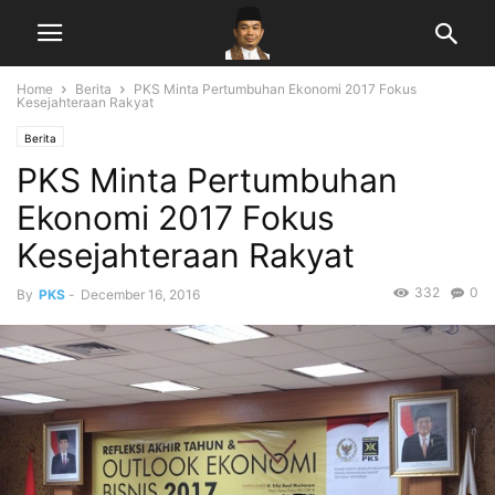
Home
Berita
PKS Minta Pertumbuhan Ekonomi 2017 Fokus
Kesejahteraan Rakyat
Berita
PKS Minta Pertumbuhan
Ekonomi 2017 Fokus
Kesejahteraan Rakyat
332
0
By
PKS
-
December 16, 2016