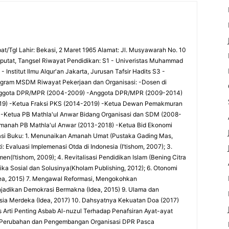
at/Tgl Lahir: Bekasi, 2 Maret 1965 Alamat: Jl. Musyawarah No. 10
utat, Tangsel Riwayat Pendidikan: S1 - Univeristas Muhammad
 Institut Ilmu Alqur'an Jakarta, Jurusan Tafsir Hadits S3 -
rogram MSDM Riwayat Pekerjaan dan Organisasi: -Dosen di
-Anggota DPR/MPR (2004-2009) -Anggota DPR/MPR (2009-2014)
9) -Ketua Fraksi PKS (2014-2019) -Ketua Dewan Pemakmuran
 -Ketua PB Mathla'ul Anwar Bidang Organisasi dan SDM (2008-
Amanah PB Mathla'ul Anwar (2013-2018) -Ketua Bid Ekonomi
si Buku: 1. Menunaikan Amanah Umat (Pustaka Gading Mas,
 Evaluasi Implemenasi Otda di Indonesia (I’tishom, 2007); 3.
(I’tishom, 2009); 4. Revitalisasi Pendidikan Islam (Bening Citra
tika Sosial dan Solusinya(Kholam Publishing, 2012); 6. Otonomi
Idea, 2015) 7. Mengawal Reformasi, Mengokohkan
njadikan Demokrasi Bermakna (Idea, 2015) 9. Ulama dan
ia Merdeka (Idea, 2017) 10. Dahsyatnya Kekuatan Doa (2017)
sis Arti Penting Asbab Al-nuzul Terhadap Penafsiran Ayat-ayat
si Perubahan dan Pengembangan Organisasi DPR Pasca