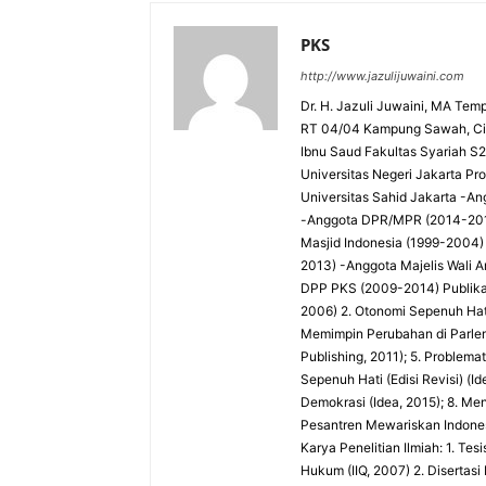
PKS
http://www.jazulijuwaini.com
Dr. H. Jazuli Juwaini, MA Temp
RT 04/04 Kampung Sawah, Cip
Ibnu Saud Fakultas Syariah S2 -
Universitas Negeri Jakarta P
Universitas Sahid Jakarta 
-Anggota DPR/MPR (2014-201
Masjid Indonesia (1999-2004)
2013) -Anggota Majelis Wali 
DPP PKS (2009-2014) Publika
2006) 2. Otonomi Sepenuh Hati:
Memimpin Perubahan di Parlemen
Publishing, 2011); 5. Problema
Sepenuh Hati (Edisi Revisi) (
Demokrasi (Idea, 2015); 8. Me
Pesantren Mewariskan Indones
Karya Penelitian Ilmiah: 1. Te
Hukum (IIQ, 2007) 2. Diserta