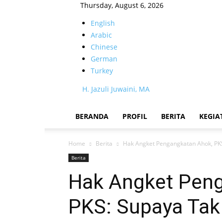
Thursday, August 6, 2026
English
Arabic
Chinese
German
Turkey
H. Jazuli Juwaini, MA
BERANDA
PROFIL
BERITA
KEGIA
Home
Berita
Hak Angket Pengangkatan Ahok, PK
Berita
Hak Angket Pen
PKS: Supaya Tak