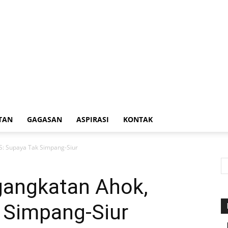
TAN
GAGASAN
ASPIRASI
KONTAK
S: Supaya Tak Simpang-Siur
gangkatan Ahok,
 Simpang-Siur