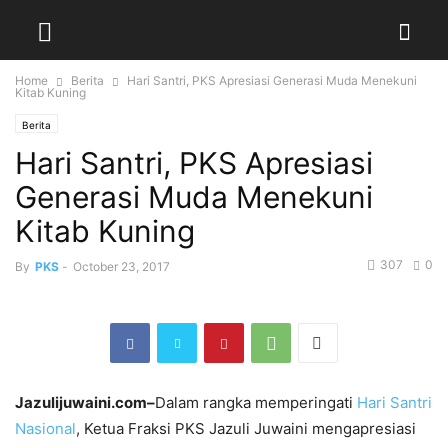
Home
Berita
Hari Santri, PKS Apresiasi Generasi Muda Menekuni
Kitab Kuning
Berita
Hari Santri, PKS Apresiasi
Generasi Muda Menekuni
Kitab Kuning
307
0
By
PKS
-
October 23, 2017
Jazulijuwaini.com–
Dalam rangka memperingati
Hari Santri
Nasional
, Ketua Fraksi PKS Jazuli Juwaini mengapresiasi