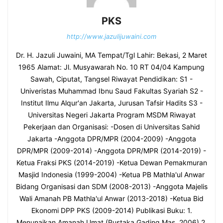
PKS
http://www.jazulijuwaini.com
Dr. H. Jazuli Juwaini, MA Tempat/Tgl Lahir: Bekasi, 2 Maret
1965 Alamat: Jl. Musyawarah No. 10 RT 04/04 Kampung
Sawah, Ciputat, Tangsel Riwayat Pendidikan: S1 -
Univeristas Muhammad Ibnu Saud Fakultas Syariah S2 -
Institut Ilmu Alqur'an Jakarta, Jurusan Tafsir Hadits S3 -
Universitas Negeri Jakarta Program MSDM Riwayat
Pekerjaan dan Organisasi: -Dosen di Universitas Sahid
Jakarta -Anggota DPR/MPR (2004-2009) -Anggota
DPR/MPR (2009-2014) -Anggota DPR/MPR (2014-2019) -
Ketua Fraksi PKS (2014-2019) -Ketua Dewan Pemakmuran
Masjid Indonesia (1999-2004) -Ketua PB Mathla'ul Anwar
Bidang Organisasi dan SDM (2008-2013) -Anggota Majelis
Wali Amanah PB Mathla'ul Anwar (2013-2018) -Ketua Bid
Ekonomi DPP PKS (2009-2014) Publikasi Buku: 1.
Menunaikan Amanah Umat (Pustaka Gading Mas, 2006) 2.