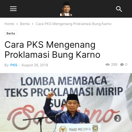
Home
Berita
Cara PKS Mengenang Proklamasi Bung Karno
Berita
Cara PKS Mengenang
Proklamasi Bung Karno
289
0
By
PKS
-
August 28, 2018