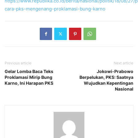
https://www.republika.co.id/berita/nasional/politik/18/08/2
cara-pks-mengenang-proklamasi-bung-karno
Previous article
Next article
Gelar Lomba Baca Teks
Jokowi-Prabowo
Proklamasi Mirip Bung
Berpelukan, PKS: Saatnya
Karno, Ini Harapan PKS
Wujudkan Kepentingan
Nasional