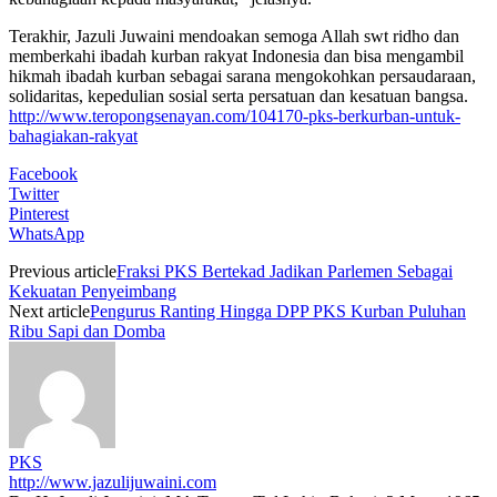
Terakhir, Jazuli Juwaini mendoakan semoga Allah swt ridho dan
memberkahi ibadah kurban rakyat Indonesia dan bisa mengambil
hikmah ibadah kurban sebagai sarana mengokohkan persaudaraan,
solidaritas, kepedulian sosial serta persatuan dan kesatuan bangsa.
http://www.teropongsenayan.com/104170-pks-berkurban-untuk-
bahagiakan-rakyat
Facebook
Twitter
Pinterest
WhatsApp
Previous article
Fraksi PKS Bertekad Jadikan Parlemen Sebagai
Kekuatan Penyeimbang
Next article
Pengurus Ranting Hingga DPP PKS Kurban Puluhan
Ribu Sapi dan Domba
PKS
http://www.jazulijuwaini.com