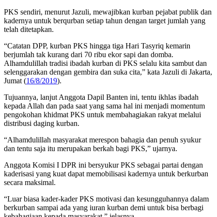
PKS sendiri, menurut Jazuli, mewajibkan kurban pejabat publik dan
kadernya untuk berqurban setiap tahun dengan target jumlah yang
telah ditetapkan.
“Catatan DPP, kurban PKS hingga tiga Hari Tasyriq kemarin
berjumlah tak kurang dari 70 ribu ekor sapi dan domba.
Alhamdulillah tradisi ibadah kurban di PKS selalu kita sambut dan
selenggarakan dengan gembira dan suka cita,” kata Jazuli di Jakarta,
Jumat (
16/8/2019
).
Tujuannya, lanjut Anggota Dapil Banten ini, tentu ikhlas ibadah
kepada Allah dan pada saat yang sama hal ini menjadi momentum
pengokohan khidmat PKS untuk membahagiakan rakyat melalui
distribusi daging kurban.
“Alhamdulillah masyarakat merespon bahagia dan penuh syukur
dan tentu saja itu merupakan berkah bagi PKS,” ujarnya.
Anggota Komisi I DPR ini bersyukur PKS sebagai partai dengan
kaderisasi yang kuat dapat memobilisasi kadernya untuk berkurban
secara maksimal.
“Luar biasa kader-kader PKS motivasi dan kesungguhannya dalam
berkurban sampai ada yang iuran kurban demi untuk bisa berbagi
kebahagiaan kepada masyarakat,” jelasnya.