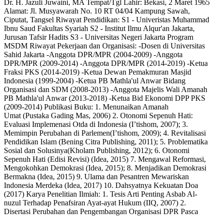
Dr. H. Jazuli Juwaini, MA Tempat/Tgl Lahir: Bekasi, 2 Maret 1965
Alamat: Jl. Musyawarah No. 10 RT 04/04 Kampung Sawah,
Ciputat, Tangsel Riwayat Pendidikan: S1 - Univeristas Muhammad
Ibnu Saud Fakultas Syariah S2 - Institut Ilmu Alqur'an Jakarta,
Jurusan Tafsir Hadits S3 - Universitas Negeri Jakarta Program
MSDM Riwayat Pekerjaan dan Organisasi: -Dosen di Universitas
Sahid Jakarta -Anggota DPR/MPR (2004-2009) -Anggota
DPR/MPR (2009-2014) -Anggota DPR/MPR (2014-2019) -Ketua
Fraksi PKS (2014-2019) -Ketua Dewan Pemakmuran Masjid
Indonesia (1999-2004) -Ketua PB Mathla'ul Anwar Bidang
Organisasi dan SDM (2008-2013) -Anggota Majelis Wali Amanah
PB Mathla'ul Anwar (2013-2018) -Ketua Bid Ekonomi DPP PKS
(2009-2014) Publikasi Buku: 1. Menunaikan Amanah
Umat (Pustaka Gading Mas, 2006) 2. Otonomi Sepenuh Hati:
Evaluasi Implemenasi Otda di Indonesia (I’tishom, 2007); 3.
Memimpin Perubahan di Parlemen(I’tishom, 2009); 4. Revitalisasi
Pendidikan Islam (Bening Citra Publishing, 2011); 5. Problematika
Sosial dan Solusinya(Kholam Publishing, 2012); 6. Otonomi
Sepenuh Hati (Edisi Revisi) (Idea, 2015) 7. Mengawal Reformasi,
Mengokohkan Demokrasi (Idea, 2015); 8. Menjadikan Demokrasi
Bermakna (Idea, 2015) 9. Ulama dan Pesantren Mewariskan
Indonesia Merdeka (Idea, 2017) 10. Dahsyatnya Kekuatan Doa
(2017) Karya Penelitian Ilmiah: 1. Tesis Arti Penting Asbab Al-
nuzul Terhadap Penafsiran Ayat-ayat Hukum (IIQ, 2007) 2.
Disertasi Perubahan dan Pengembangan Organisasi DPR Pasca