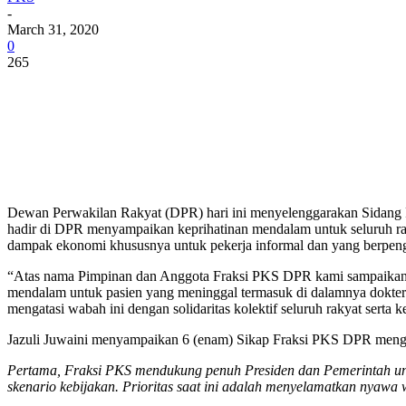
-
March 31, 2020
0
265
Dewan Perwakilan Rakyat (DPR) hari ini menyelenggarakan Sidang 
hadir di DPR menyampaikan keprihatinan mendalam untuk seluruh raky
dampak ekonomi khususnya untuk pekerja informal dan yang berpeng
“Atas nama Pimpinan dan Anggota Fraksi PKS DPR kami sampaikan k
mendalam untuk pasien yang meninggal termasuk di dalamnya dokter/p
mengatasi wabah ini dengan solidaritas kolektif seluruh rakyat serta k
Jazuli Juwaini menyampaikan 6 (enam) Sikap Fraksi PKS DPR mengha
Pertama, Fraksi PKS mendukung penuh Presiden dan Pemerintah unt
skenario kebijakan. Prioritas saat ini adalah menyelamatkan nyawa w