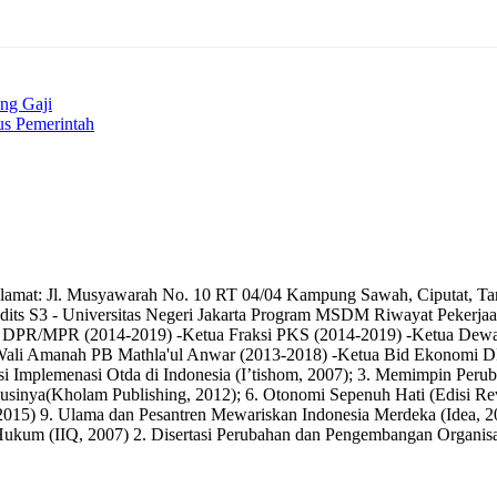
ng Gaji
us Pemerintah
 Alamat: Jl. Musyawarah No. 10 RT 04/04 Kampung Sawah, Ciputat, T
r Hadits S3 - Universitas Negeri Jakarta Program MSDM Riwayat Pekerja
R/MPR (2014-2019) -Ketua Fraksi PKS (2014-2019) -Ketua Dewan 
Wali Amanah PB Mathla'ul Anwar (2013-2018) -Ketua Bid Ekonomi 
Implemenasi Otda di Indonesia (I’tishom, 2007); 3. Memimpin Perubah
Solusinya(Kholam Publishing, 2012); 6. Otonomi Sepenuh Hati (Edisi 
2015) 9. Ulama dan Pesantren Mewariskan Indonesia Merdeka (Idea, 2
at Hukum (IIQ, 2007) 2. Disertasi Perubahan dan Pengembangan Orga