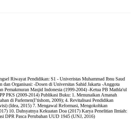
angsel Riwayat Pendidikan: S1 - Univeristas Muhammad Ibnu Saud
an dan Organisasi: -Dosen di Universitas Sahid Jakarta -Anggota
Pemakmuran Masjid Indonesia (1999-2004) -Ketua PB Mathla'ul
DPP PKS (2009-2014) Publikasi Buku: 1. Menunaikan Amanah
an di Parlemen(I’tishom, 2009); 4. Revitalisasi Pendidikan
Revisi) (Idea, 2015) 7. Mengawal Reformasi, Mengokohkan
017) 10. Dahsyatnya Kekuatan Doa (2017) Karya Penelitian Ilmiah:
nisasi DPR Pasca Perubahan UUD 1945 (UNJ, 2016)