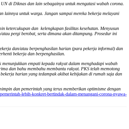
UN di Diknas dan lain sebagainya untuk mengatasi wabah corona.
an lainnya untuk warga. Jangan sampai mereka bekerja melayani
n ketercukupan dan kelengkapan fasilitas kesehatan. Menyusun
/atau pergi berobat, serta dimana akan ditampung. Prosedur ini
erja dan/atau berpenghasilan harian (para pekerja informal) dan
erhenti bekerja dan berpenghasilan.
ntuk menunjukkan empati kepada rakyat dalam menghadapi wabah
us terima dan bahu membahu membantu rakyat. PKS telah memotong
ekerja harian yang tedampak akibat kebijakan di rumah saja dan
pemimpin dan pemerintah yang terus memberikan optimisme dengan
-pemerintah-lebih-konkret-bertindak-dalam-menangani-corona-nyawa-