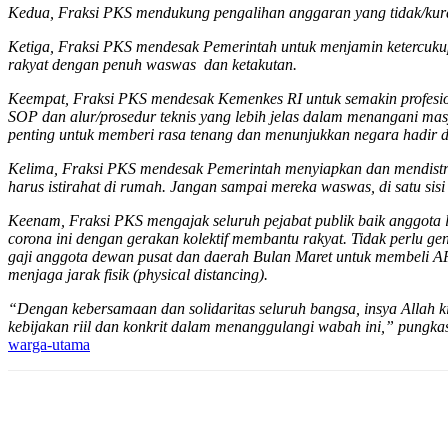
Kedua, Fraksi PKS mendukung pengalihan anggaran yang tidak/kura
Ketiga, Fraksi PKS mendesak Pemerintah untuk menjamin ketercukup
rakyat dengan penuh waswas dan ketakutan.
Keempat, Fraksi PKS mendesak Kemenkes RI untuk semakin profesio
SOP dan alur/prosedur teknis yang lebih jelas dalam menangani masy
penting untuk memberi rasa tenang dan menunjukkan negara hadir 
Kelima, Fraksi PKS mendesak Pemerintah menyiapkan dan mendistrib
harus istirahat di rumah. Jangan sampai mereka waswas, di satu sisi
Keenam, Fraksi PKS mengajak seluruh pejabat publik baik anggota 
corona ini dengan gerakan kolektif membantu rakyat. Tidak perlu g
gaji anggota dewan pusat dan daerah Bulan Maret untuk membeli A
menjaga jarak fisik (physical distancing).
“Dengan kebersamaan dan solidaritas seluruh bangsa, insya Allah 
kebijakan riil dan konkrit dalam menanggulangi wabah ini,” pungkas
warga-utama