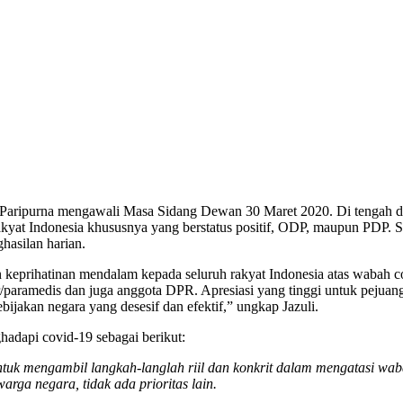
Paripurna mengawali Masa Sidang Dewan 30 Maret 2020. Di tengah da
at Indonesia khususnya yang berstatus positif, ODP, maupun PDP. Sel
hasilan harian.
eprihatinan mendalam kepada seluruh rakyat Indonesia atas wabah c
aramedis dan juga anggota DPR. Apresiasi yang tinggi untuk pejuang 
ebijakan negara yang desesif dan efektif,” ungkap Jazuli.
dapi covid-19 sebagai berikut:
uk mengambil langkah-langlah riil dan konkrit dalam mengatasi wa
arga negara, tidak ada prioritas lain.