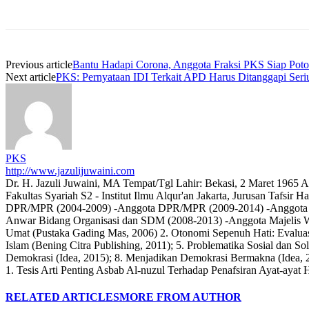
Previous article
Bantu Hadapi Corona, Anggota Fraksi PKS Siap Poto
Next article
PKS: Pernyataan IDI Terkait APD Harus Ditanggapi Seri
PKS
http://www.jazulijuwaini.com
Dr. H. Jazuli Juwaini, MA Tempat/Tgl Lahir: Bekasi, 2 Maret 1965
Fakultas Syariah S2 - Institut Ilmu Alqur'an Jakarta, Jurusan Tafsi
DPR/MPR (2004-2009) -Anggota DPR/MPR (2009-2014) -Anggota DP
Anwar Bidang Organisasi dan SDM (2008-2013) -Anggota Majelis 
Umat (Pustaka Gading Mas, 2006) 2. Otonomi Sepenuh Hati: Evaluasi 
Islam (Bening Citra Publishing, 2011); 5. Problematika Sosial dan 
Demokrasi (Idea, 2015); 8. Menjadikan Demokrasi Bermakna (Idea, 
1. Tesis Arti Penting Asbab Al-nuzul Terhadap Penafsiran Ayat-ay
RELATED ARTICLES
MORE FROM AUTHOR