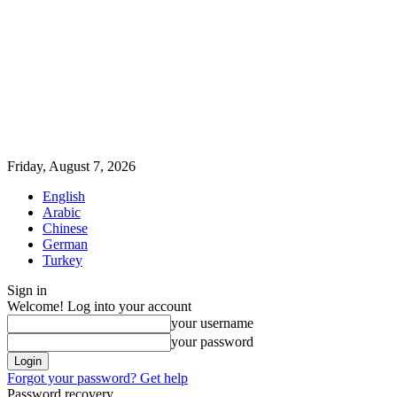
Friday, August 7, 2026
English
Arabic
Chinese
German
Turkey
Sign in
Welcome! Log into your account
your username
your password
Forgot your password? Get help
Password recovery