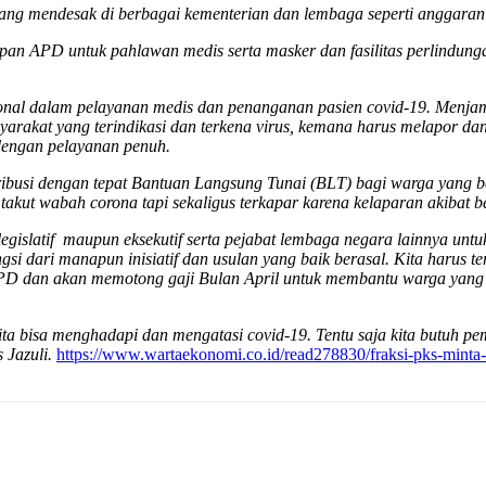
ng mendesak di berbagai kementerian dan lembaga seperti anggaran 
an APD untuk pahlawan medis serta masker dan fasilitas perlindung
nal dalam pelayanan medis dan penanganan pasien covid-19. Menjami
arakat yang terindikasi dan terkena virus, kemana harus melapor dan
dengan pelayanan penuh.
usi dengan tepat Bantuan Langsung Tunai (BLT) bagi warga yang bek
 takut wabah corona tapi sekaligus terkapar karena kelaparan akibat b
legislatif maupun eksekutif serta pejabat lembaga negara lainnya u
engsi dari manapun inisiatif dan usulan yang baik berasal. Kita har
PD dan akan memotong gaji Bulan April untuk membantu warga yang b
kita bisa menghadapi dan mengatasi covid-19. Tentu saja kita butuh 
 Jazuli.
https://www.wartaekonomi.co.id/read278830/fraksi-pks-minta