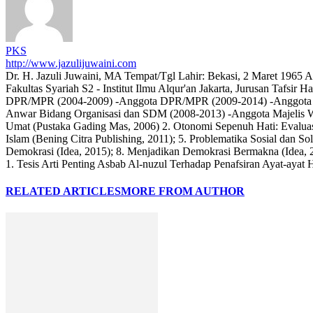
PKS
http://www.jazulijuwaini.com
Dr. H. Jazuli Juwaini, MA Tempat/Tgl Lahir: Bekasi, 2 Maret 1965
Fakultas Syariah S2 - Institut Ilmu Alqur'an Jakarta, Jurusan Tafsi
DPR/MPR (2004-2009) -Anggota DPR/MPR (2009-2014) -Anggota DP
Anwar Bidang Organisasi dan SDM (2008-2013) -Anggota Majelis 
Umat (Pustaka Gading Mas, 2006) 2. Otonomi Sepenuh Hati: Evaluasi 
Islam (Bening Citra Publishing, 2011); 5. Problematika Sosial dan 
Demokrasi (Idea, 2015); 8. Menjadikan Demokrasi Bermakna (Idea, 
1. Tesis Arti Penting Asbab Al-nuzul Terhadap Penafsiran Ayat-ay
RELATED ARTICLES
MORE FROM AUTHOR