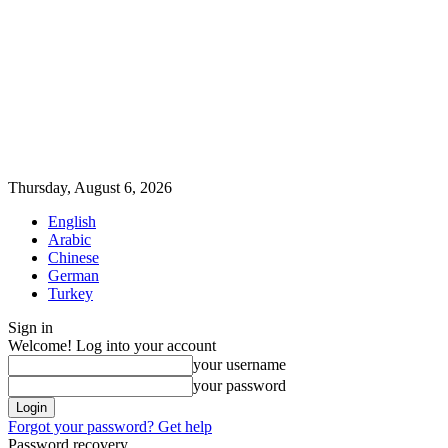
Thursday, August 6, 2026
English
Arabic
Chinese
German
Turkey
Sign in
Welcome! Log into your account
your username
your password
Forgot your password? Get help
Password recovery