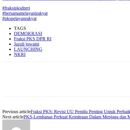
#fraksipksdprri
#bersamamelayanirakyat
#pkspelayanrakyat
TAGS
DEMOKRASI
Fraksi PKS DPR RI
Jazuli juwaini
LAUNCHING
NKRI
Previous article
Fraksi PKS: Revisi UU Pemilu Penting Untuk Perbai
Next article
PKS-Lemhanas Perkuat Kemitraan Dalam Menjaga dan