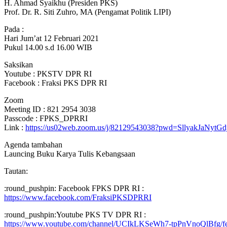
H. Ahmad Syaikhu (Presiden PKS)
Prof. Dr. R. Siti Zuhro, MA (Pengamat Politik LIPI)
Pada :
Hari Jum’at 12 Februari 2021
Pukul 14.00 s.d 16.00 WIB
Saksikan
Youtube : PKSTV DPR RI
Facebook : Fraksi PKS DPR RI
Zoom
Meeting ID : 821 2954 3038
Passcode : FPKS_DPRRI
Link :
https://us02web.zoom.us/j/82129543038?pwd=SllyakJaN
Agenda tambahan
Launcing Buku Karya Tulis Kebangsaan
Tautan:
:round_pushpin: Facebook FPKS DPR RI :
https://www.facebook.com/FraksiPKSDPRRI
:round_pushpin:Youtube PKS TV DPR RI :
https://www.youtube.com/channel/UCIkLKSeWh7-tpPnVnoQlBfg/fe