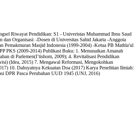
angsel Riwayat Pendidikan: S1 - Univeristas Muhammad Ibnu Saud
an dan Organisasi: -Dosen di Universitas Sahid Jakarta -Anggota
Pemakmuran Masjid Indonesia (1999-2004) -Ketua PB Mathla'ul
DPP PKS (2009-2014) Publikasi Buku: 1. Menunaikan Amanah
an di Parlemen(I’tishom, 2009); 4. Revitalisasi Pendidikan
Revisi) (Idea, 2015) 7. Mengawal Reformasi, Mengokohkan
017) 10. Dahsyatnya Kekuatan Doa (2017) Karya Penelitian Ilmiah:
nisasi DPR Pasca Perubahan UUD 1945 (UNJ, 2016)