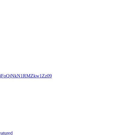
ytGdjFoQjNkN1RMZkw1Zz09
atured