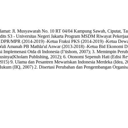
 Alamat: Jl. Musyawarah No. 10 RT 04/04 Kampung Sawah, Ciputat, T
r Hadits S3 - Universitas Negeri Jakarta Program MSDM Riwayat Pekerja
R/MPR (2014-2019) -Ketua Fraksi PKS (2014-2019) -Ketua Dewan 
Wali Amanah PB Mathla'ul Anwar (2013-2018) -Ketua Bid Ekonomi 
Implemenasi Otda di Indonesia (I’tishom, 2007); 3. Memimpin Perubah
Solusinya(Kholam Publishing, 2012); 6. Otonomi Sepenuh Hati (Edisi 
2015) 9. Ulama dan Pesantren Mewariskan Indonesia Merdeka (Idea, 2
at Hukum (IIQ, 2007) 2. Disertasi Perubahan dan Pengembangan Orga