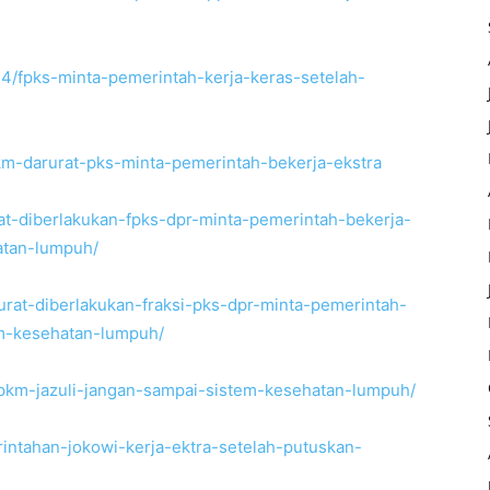
4/fpks-minta-pemerintah-kerja-keras-setelah-
/ppkm-darurat-pks-minta-pemerintah-bekerja-ekstra
rat-diberlakukan-fpks-dpr-minta-pemerintah-bekerja-
atan-lumpuh/
rurat-diberlakukan-fraksi-pks-dpr-minta-pemerintah-
em-kesehatan-lumpuh/
-ppkm-jazuli-jangan-sampai-sistem-kesehatan-lumpuh/
rintahan-jokowi-kerja-ektra-setelah-putuskan-