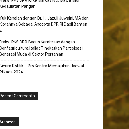
Fraksi PKS DPR RI ke Markas FAO Bawa Misi
Kedaulatan Pangan
Yuk Kenalan dengan Dr. H. Jazuli Juwaini, MA dan
Kiprahnya Sebagai Anggota DPR RI Dapil Banten
2
Fraksi PKS DPR Bagun Kemitraan dengan
Confagricultura Italia : Tingkatkan Partisipasi
Generasi Muda di Sektor Pertanian
Bicara Politik – Pro Kontra Memajukan Jadwal
Pilkada 2024
Recent Comments
Archives