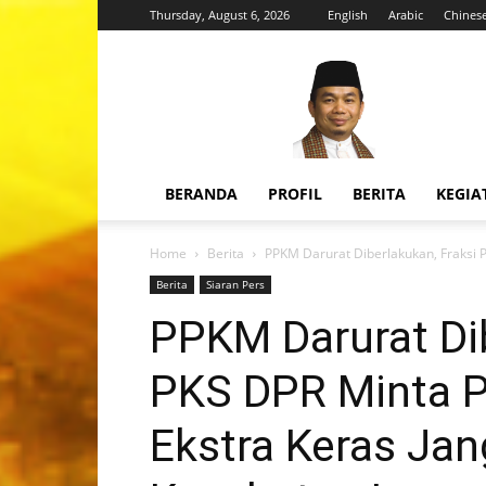
Thursday, August 6, 2026
English
Arabic
Chines
H.
Jazuli
Juwaini,
MA
BERANDA
PROFIL
BERITA
KEGIA
Home
Berita
PPKM Darurat Diberlakukan, Fraksi P
Berita
Siaran Pers
PPKM Darurat Dib
PKS DPR Minta P
Ekstra Keras Ja