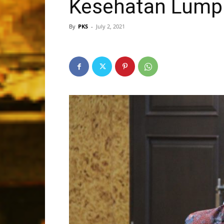
Kesehatan Lump
By
PKS
-
July 2, 2021