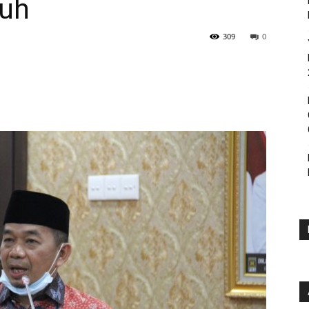
uh
309
0