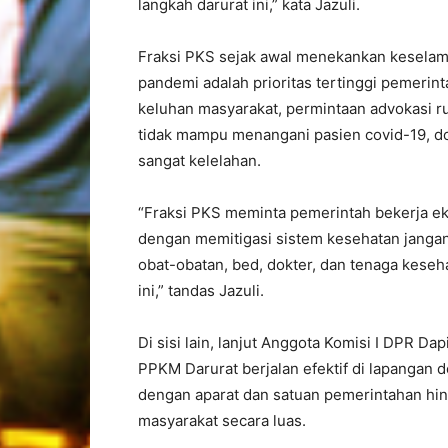
langkah darurat ini,” kata Jazuli.
Fraksi PKS sejak awal menekankan keselamat
pandemi adalah prioritas tertinggi pemerint
keluhan masyarakat, permintaan advokasi ru
tidak mampu menangani pasien covid-19, d
sangat kelelahan.
“Fraksi PKS meminta pemerintah bekerja ek
dengan memitigasi sistem kesehatan janga
obat-obatan, bed, dokter, dan tenaga keseha
ini,” tandas Jazuli.
Di sisi lain, lanjut Anggota Komisi I DPR D
PPKM Darurat berjalan efektif di lapangan
dengan aparat dan satuan pemerintahan hing
masyarakat secara luas.