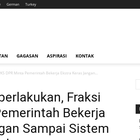
e
German
Turkey
TAN
GAGASAN
ASPIRASI
KONTAK
KS DPR Minta Pemerintah Bekerja Ekstra Keras Jangan...
erlakukan, Fraksi
emerintah Bekerja
ngan Sampai Sistem