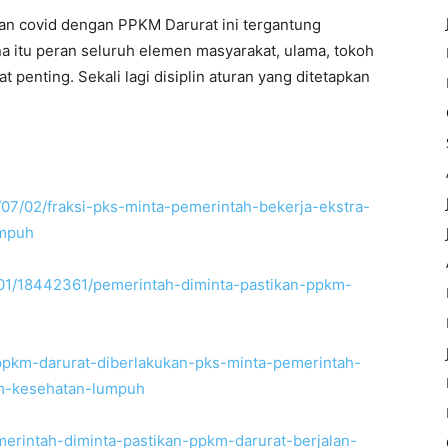
an covid dengan PPKM Darurat ini tergantung
na itu peran seluruh elemen masyarakat, ulama, tokoh
penting. Sekali lagi disiplin aturan yang ditetapkan
07/02/fraksi-pks-minta-pemerintah-bekerja-ekstra-
umpuh
/01/18442361/pemerintah-diminta-pastikan-ppkm-
pkm-darurat-diberlakukan-pks-minta-pemerintah-
em-kesehatan-lumpuh
merintah-diminta-pastikan-ppkm-darurat-berjalan-