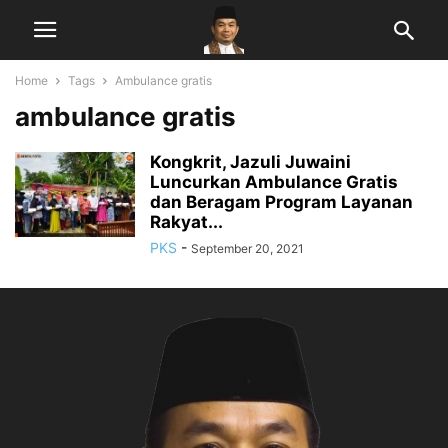
Home
Tags
Ambulance gratis
ambulance gratis
Kongkrit, Jazuli Juwaini
Luncurkan Ambulance Gratis
dan Beragam Program Layanan
Rakyat...
PKS
-
September 20, 2021