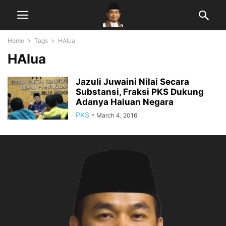
Home
Tags
HAlua
HAlua
Jazuli Juwaini Nilai Secara
Substansi, Fraksi PKS Dukung
Adanya Haluan Negara
PKS
-
March 4, 2016