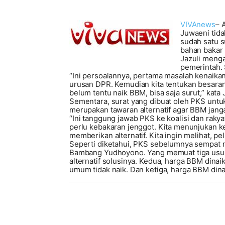
VIVAnews
– 
Juwaeni tid
sudah satu s
bahan bakar
Jazuli meng
pemerintah.
“Ini persoalannya, pertama masalah kenai
urusan DPR. Kemudian kita tentukan besaran 
belum tentu naik BBM, bisa saja surut,” kata
Sementara, surat yang dibuat oleh PKS unt
merupakan tawaran alternatif agar BBM janga
“Ini tanggung jawab PKS ke koalisi dan rakyat.
perlu kebakaran jenggot. Kita menunjukan ke
memberikan alternatif. Kita ingin melihat, pel
Seperti diketahui, PKS sebelumnya sempat
Bambang Yudhoyono. Yang memuat tiga usula
alternatif solusinya. Kedua, harga BBM dina
umum tidak naik. Dan ketiga, harga BBM dina