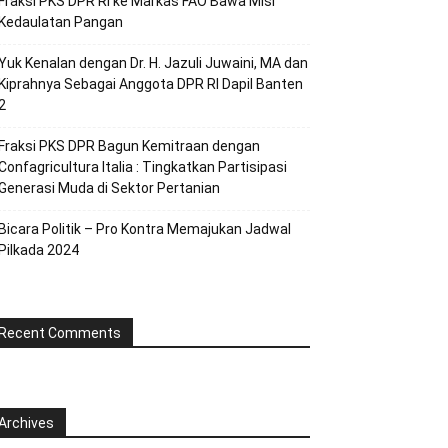
Fraksi PKS DPR RI ke Markas FAO Bawa Misi
Kedaulatan Pangan
Yuk Kenalan dengan Dr. H. Jazuli Juwaini, MA dan
Kiprahnya Sebagai Anggota DPR RI Dapil Banten
2
Fraksi PKS DPR Bagun Kemitraan dengan
Confagricultura Italia : Tingkatkan Partisipasi
Generasi Muda di Sektor Pertanian
Bicara Politik – Pro Kontra Memajukan Jadwal
Pilkada 2024
Recent Comments
Archives