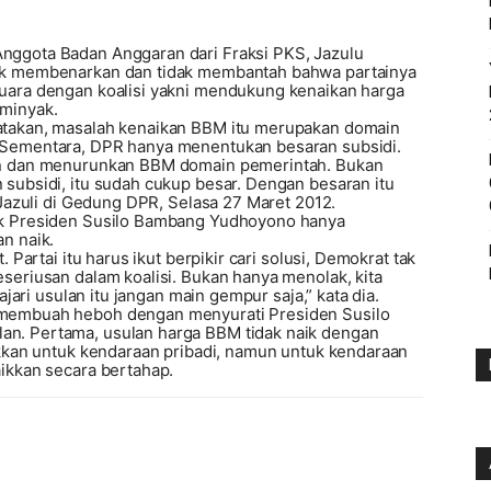
Anggota Badan Anggaran dari Fraksi PKS, Jazulu
ak membenarkan dan tidak membantah bahwa partainya
uara dengan koalisi yakni mendukung kenaikan harga
 minyak.
atakan, masalah kenaikan BBM itu merupakan domain
 Sementara, DPR hanya menentukan besaran subsidi.
kan dan menurunkan BBM domain pemerintah. Bukan
subsidi, itu sudah cukup besar. Dengan besaran itu
 Jazuli di Gedung DPR, Selasa 27 Maret 2012.
uk Presiden Susilo Bambang Yudhoyono hanya
n naik.
 Partai itu harus ikut berpikir cari solusi, Demokrat tak
seriusan dalam koalisi. Bukan hanya menolak, kita
ajari usulan itu jangan main gempur saja,” kata dia.
 membuah heboh dengan menyurati Presiden Susilo
n. Pertama, usulan harga BBM tidak naik dengan
ikkan untuk kendaraan pribadi, namun untuk kendaraan
ikkan secara bertahap.