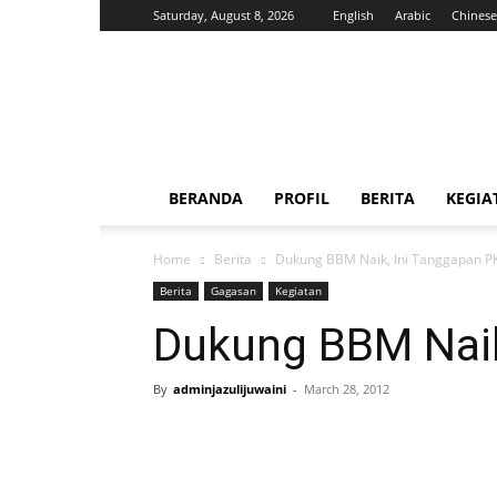
Saturday, August 8, 2026
English
Arabic
Chinese
H.
Jazuli
Juwaini,
MA
BERANDA
PROFIL
BERITA
KEGIA
Home
Berita
Dukung BBM Naik, Ini Tanggapan P
Berita
Gagasan
Kegiatan
Dukung BBM Naik
By
adminjazulijuwaini
-
March 28, 2012