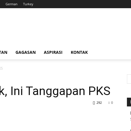
German
Turkey
TAN
GAGASAN
ASPIRASI
KONTAK
KS
, Ini Tanggapan PKS
292
0