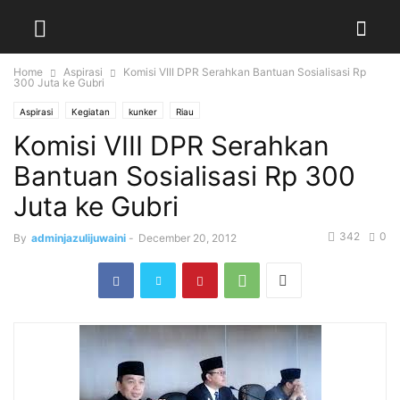
Home
Aspirasi
Komisi VIII DPR Serahkan Bantuan Sosialisasi Rp
300 Juta ke Gubri
Aspirasi
Kegiatan
kunker
Riau
Komisi VIII DPR Serahkan
Bantuan Sosialisasi Rp 300
Juta ke Gubri
342
0
By
adminjazulijuwaini
-
December 20, 2012