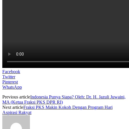
Facebook
Twitter
Pinterest
WhatsApp
Previous article
Indonesia Punya Siapa? Oleh: Dr. H. Jazuli Juwaini,
MA (Ketua Fraksi PKS DPR RI)
Next article
Fraksi PKS Makin Kokoh Dengan Program Hari
Aspirasi Rakyat