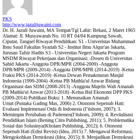
PKS
http://www.jazulijuwaini.com
Dr. H. Jazuli Juwaini, MA Tempat/Tgl Lahir: Bekasi, 2 Maret 1965
Alamat: Jl. Musyawarah No. 10 RT 04/04 Kampung Sawah,
Ciputat, Tangsel Riwayat Pendidikan: S1 - Univeristas Muhammad
Ibnu Saud Fakultas Syariah S2 - Institut Ilmu Alqur'an Jakarta,
Jurusan Tafsir Hadits S3 - Universitas Negeri Jakarta Program
MSDM Riwayat Pekerjaan dan Organisasi: -Dosen di Universitas
Sahid Jakarta -Anggota DPR/MPR (2004-2009) -Anggota
DPR/MPR (2009-2014) -Anggota DPR/MPR (2014-2019) -Ketua
Fraksi PKS (2014-2019) -Ketua Dewan Pemakmuran Masjid
Indonesia (1999-2004) -Ketua PB Mathla'ul Anwar Bidang
Organisasi dan SDM (2008-2013) -Anggota Majelis Wali Amanah
PB Mathla'ul Anwar (2013-2018) -Ketua Bid Ekonomi DPP PKS
(2009-2014) Publikasi Buku: 1. Menunaikan Amanah
Umat (Pustaka Gading Mas, 2006) 2. Otonomi Sepenuh Hati:
Evaluasi Implemenasi Otda di Indonesia (I’tishom, 2007); 3.
Memimpin Perubahan di Parlemen(I’tishom, 2009); 4. Revitalisasi
Pendidikan Islam (Bening Citra Publishing, 2011); 5. Problematika
Sosial dan Solusinya(Kholam Publishing, 2012); 6. Otonomi
Sepenuh Hati (Edisi Revisi) (Idea, 2015) 7. Mengawal Reformasi,
Mengokohkan Demokrasi (Idea, 2015); 8. Menjadikan Demokrasi