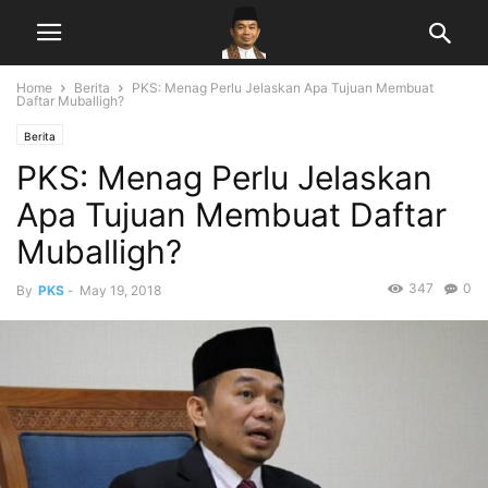
Home
Berita
PKS: Menag Perlu Jelaskan Apa Tujuan Membuat
Daftar Muballigh?
Berita
PKS: Menag Perlu Jelaskan
Apa Tujuan Membuat Daftar
Muballigh?
347
0
By
PKS
-
May 19, 2018