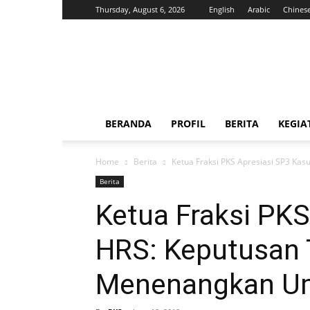
Thursday, August 6, 2026
English
Arabic
Chines
H.
Jazuli
Juwaini,
MA
BERANDA
PROFIL
BERITA
KEGIA
Home
Berita
Ketua Fraksi PKS Apresiasi SP3 K
Berita
Ketua Fraksi PKS
HRS: Keputusan 
Menenangkan U