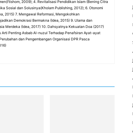
(I’tishom, 2009); 4. Revitalisasi Pendidikan Islam (Bening Citra
tika Sosial dan Solusinya(Kholam Publishing, 2012); 6. Otonomi
Idea, 2015) 7. Mengawal Reformasi, Mengokohkan
njadikan Demokrasi Bermakna (Idea, 2015) 9. Ulama dan
ia Merdeka (Idea, 2017) 10. Dahsyatnya Kekuatan Doa (2017)
sis Arti Penting Asbab Al-nuzul Terhadap Penafsiran Ayat-ayat
si Perubahan dan Pengembangan Organisasi DPR Pasca
016)