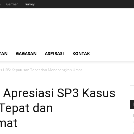
e
German
Turkey
TAN
GAGASAN
ASPIRASI
KONTAK
asus HRS: Keputusan Tepat dan Menenangkan Umat
 Apresiasi SP3 Kasus
Tepat dan
mat