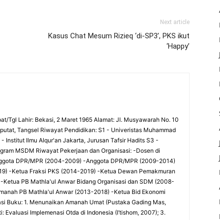
Next article
Kasus Chat Mesum Rizieq ‘di-SP3’, PKS ikut
‘Happy’
at/Tgl Lahir: Bekasi, 2 Maret 1965 Alamat: Jl. Musyawarah No. 10
utat, Tangsel Riwayat Pendidikan: S1 - Univeristas Muhammad
 Institut Ilmu Alqur'an Jakarta, Jurusan Tafsir Hadits S3 -
rogram MSDM Riwayat Pekerjaan dan Organisasi: -Dosen di
-Anggota DPR/MPR (2004-2009) -Anggota DPR/MPR (2009-2014)
9) -Ketua Fraksi PKS (2014-2019) -Ketua Dewan Pemakmuran
 -Ketua PB Mathla'ul Anwar Bidang Organisasi dan SDM (2008-
Amanah PB Mathla'ul Anwar (2013-2018) -Ketua Bid Ekonomi
si Buku: 1. Menunaikan Amanah Umat (Pustaka Gading Mas,
 Evaluasi Implemenasi Otda di Indonesia (I’tishom, 2007); 3.