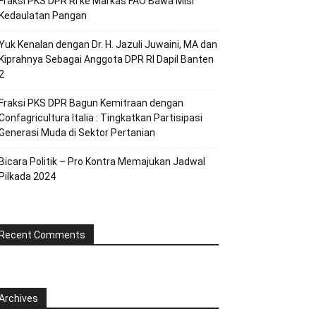
Fraksi PKS DPR RI ke Markas FAO Bawa Misi
Kedaulatan Pangan
Yuk Kenalan dengan Dr. H. Jazuli Juwaini, MA dan
Kiprahnya Sebagai Anggota DPR RI Dapil Banten
2
Fraksi PKS DPR Bagun Kemitraan dengan
Confagricultura Italia : Tingkatkan Partisipasi
Generasi Muda di Sektor Pertanian
Bicara Politik – Pro Kontra Memajukan Jadwal
Pilkada 2024
Recent Comments
Archives