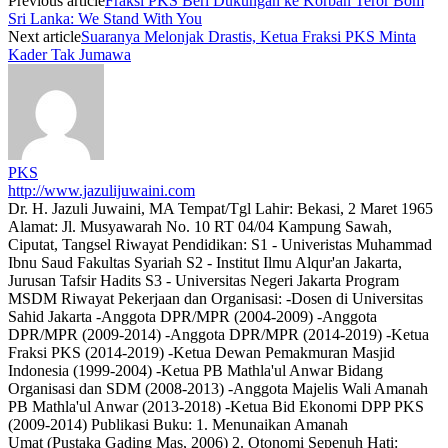
Previous article
Fraksi PKS Beri Dukungan ke Korban Teror Bom
Sri Lanka: We Stand With You
Next article
Suaranya Melonjak Drastis, Ketua Fraksi PKS Minta
Kader Tak Jumawa
PKS
http://www.jazulijuwaini.com
Dr. H. Jazuli Juwaini, MA Tempat/Tgl Lahir: Bekasi, 2 Maret 1965
Alamat: Jl. Musyawarah No. 10 RT 04/04 Kampung Sawah,
Ciputat, Tangsel Riwayat Pendidikan: S1 - Univeristas Muhammad
Ibnu Saud Fakultas Syariah S2 - Institut Ilmu Alqur'an Jakarta,
Jurusan Tafsir Hadits S3 - Universitas Negeri Jakarta Program
MSDM Riwayat Pekerjaan dan Organisasi: -Dosen di Universitas
Sahid Jakarta -Anggota DPR/MPR (2004-2009) -Anggota
DPR/MPR (2009-2014) -Anggota DPR/MPR (2014-2019) -Ketua
Fraksi PKS (2014-2019) -Ketua Dewan Pemakmuran Masjid
Indonesia (1999-2004) -Ketua PB Mathla'ul Anwar Bidang
Organisasi dan SDM (2008-2013) -Anggota Majelis Wali Amanah
PB Mathla'ul Anwar (2013-2018) -Ketua Bid Ekonomi DPP PKS
(2009-2014) Publikasi Buku: 1. Menunaikan Amanah
Umat (Pustaka Gading Mas, 2006) 2. Otonomi Sepenuh Hati: