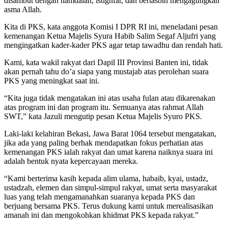
disambut dengan hamdalah, istighfar, dan bertasbih mengagungkan
asma Allah.
Kita di PKS, kata anggota Komisi I DPR RI ini, meneladani pesan
kemenangan Ketua Majelis Syura Habib Salim Segaf Aljufri yang
mengingatkan kader-kader PKS agar tetap tawadhu dan rendah hati.
Kami, kata wakil rakyat dari Dapil III Provinsi Banten ini, tidak
akan pernah tahu do’a siapa yang mustajab atas perolehan suara
PKS yang meningkat saat ini.
“Kita juga tidak mengatakan ini atas usaha fulan atau dikarenakan
atas program ini dan program itu. Semuanya atas rahmat Allah
SWT,” kata Jazuli mengutip pesan Ketua Majelis Syuro PKS.
Laki-laki kelahiran Bekasi, Jawa Barat 1064 tersebut mengatakan,
jika ada yang paling berhak mendapatkan fokus perhatian atas
kemenangan PKS ialah rakyat dan umat karena naiknya suara ini
adalah bentuk nyata kepercayaan mereka.
“Kami berterima kasih kepada alim ulama, habaib, kyai, ustadz,
ustadzah, elemen dan simpul-simpul rakyat, umat serta masyarakat
luas yang telah mengamanahkan suaranya kepada PKS dan
berjuang bersama PKS. Terus dukung kami untuk merealisasikan
amanah ini dan mengokohkan khidmat PKS kepada rakyat.”