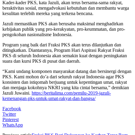
Kader-kader PKS, kata Jazuli, akan terus bersama-sama rakyat,
beraktivitas sosial, mengadvokasi kebutuhan dan membantu warga
kesulitan terlebih mereka yang terkena bencana.
Jazuli memastikan PKS akan berusaha maksimal menghadirkan
kebijakan publik yang pro-kerakyatan, pro-keummatan, dan pro-
pengokohan nasionalisme Indonesia.
Program yang baik dari Fraksi PKS akan terus dilanjutkan dan
ditingkatkan. Diantaranya, Program Hari Aspirasi Rakyat Fraksi
PKS di seluruh Indonesia akan semakin kuat dengan peningkatan
suara dan kursi PKS di pusat dan daerah.
“Kami undang komponen masyarakat datang dan bersinergi dengan
PKS. Kami mohon do’a dari seluruh rakyat Indonesia agar PKS
konsisten dan istiqomah berjuang untuk kepentingan umat, rakyat
dan menjaga kokohnya NKRI yang kita cintai bersama,” demikian
Jazuli Juwaini.
https://beritalima.com/pemilu-2019-jazuli-
kemenangan-pks-untuk-umat-rakyat-dan-bangsa/
Facebook
Twitter
Pinterest
WhatsApp