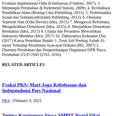
Evaluasi Implemenasi Otda di Indonesia (I’tishom, 2007); 3.
Memimpin Perubahan di Parlemen(I’tishom, 2009); 4. Revitalisasi
Pendidikan Islam (Bening Citra Publishing, 2011); 5. Problematika
Sosial dan Solusinya(Kholam Publishing, 2012); 6. Otonomi
Sepenuh Hati (Edisi Revisi) (Idea, 2015) 7. Mengawal Reformasi,
Mengokohkan Demokrasi (Idea, 2015); 8. Menjadikan Demokrasi
Bermakna (Idea, 2015) 9. Ulama dan Pesantren Mewariskan
Indonesia Merdeka (Idea, 2017) 10. Dahsyatnya Kekuatan Doa
(2017) Karya Penelitian Ilmiah: 1. Tesis Arti Penting Asbab Al-
nuzul Terhadap Penafsiran Ayat-ayat Hukum (IIQ, 2007) 2.
Disertasi Perubahan dan Pengembangan Organisasi DPR Pasca
Perubahan UUD 1945 (UNJ, 2016)
RELATED ARTICLES
Fraksi PKS: Mari Jaga Kebebasan dan
Independensi Pers Nasional
PKS
-
February 9, 2023
Terima Kunjungan Siswa SMPIT Nurul Fikri,