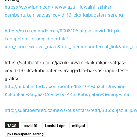
https://www.jpnn.com/news/jazuli-juwaini-sahkan-
pembentukan-satgas-covid-19-pks-kabupaten-serang
https://m.rri.co.id/daerah/900610/satgas-covid-19-pks-
kabupaten-serang-dibentuk?
utm_source=news_main&utm_medium=internal_link&utm_c
https://satubanten.com/jazuli-juwaini-kukuhkan-satgas-
covid-19-pks-kabupaten-serang-dan-baksos-rapid-test-
gratis/
http://m.batamtoday.com/berita-153404-Jazuli-Juwaini-
Kukuhkan-Satgas-Covid-19-PKS-Kabupaten-Serang–.html
http://suarapemred.co/news/nusantara/read/83655/jazuli.juwa
TAGS
covid 19
komisi 1 dpr
mitigasi
pks kabupaten serang