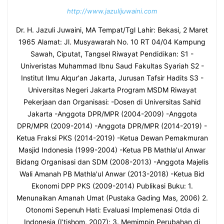
http://www.jazulijuwaini.com
Dr. H. Jazuli Juwaini, MA Tempat/Tgl Lahir: Bekasi, 2 Maret
1965 Alamat: Jl. Musyawarah No. 10 RT 04/04 Kampung
Sawah, Ciputat, Tangsel Riwayat Pendidikan: S1 -
Univeristas Muhammad Ibnu Saud Fakultas Syariah S2 -
Institut Ilmu Alqur'an Jakarta, Jurusan Tafsir Hadits S3 -
Universitas Negeri Jakarta Program MSDM Riwayat
Pekerjaan dan Organisasi: -Dosen di Universitas Sahid
Jakarta -Anggota DPR/MPR (2004-2009) -Anggota
DPR/MPR (2009-2014) -Anggota DPR/MPR (2014-2019) -
Ketua Fraksi PKS (2014-2019) -Ketua Dewan Pemakmuran
Masjid Indonesia (1999-2004) -Ketua PB Mathla'ul Anwar
Bidang Organisasi dan SDM (2008-2013) -Anggota Majelis
Wali Amanah PB Mathla'ul Anwar (2013-2018) -Ketua Bid
Ekonomi DPP PKS (2009-2014) Publikasi Buku: 1.
Menunaikan Amanah Umat (Pustaka Gading Mas, 2006) 2.
Otonomi Sepenuh Hati: Evaluasi Implemenasi Otda di
Indonesia (I’tishom, 2007); 3. Memimpin Perubahan di