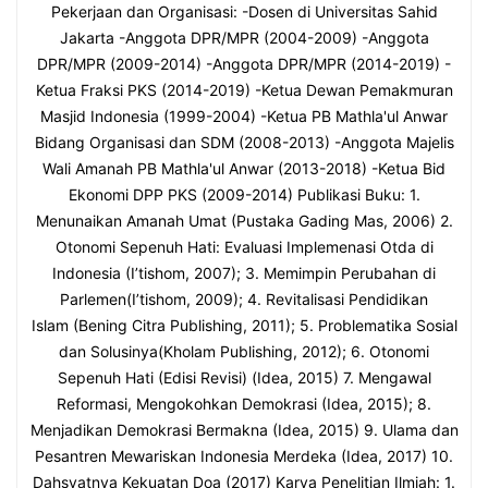
Pekerjaan dan Organisasi: -Dosen di Universitas Sahid
Jakarta -Anggota DPR/MPR (2004-2009) -Anggota
DPR/MPR (2009-2014) -Anggota DPR/MPR (2014-2019) -
Ketua Fraksi PKS (2014-2019) -Ketua Dewan Pemakmuran
Masjid Indonesia (1999-2004) -Ketua PB Mathla'ul Anwar
Bidang Organisasi dan SDM (2008-2013) -Anggota Majelis
Wali Amanah PB Mathla'ul Anwar (2013-2018) -Ketua Bid
Ekonomi DPP PKS (2009-2014) Publikasi Buku: 1.
Menunaikan Amanah Umat (Pustaka Gading Mas, 2006) 2.
Otonomi Sepenuh Hati: Evaluasi Implemenasi Otda di
Indonesia (I’tishom, 2007); 3. Memimpin Perubahan di
Parlemen(I’tishom, 2009); 4. Revitalisasi Pendidikan
Islam (Bening Citra Publishing, 2011); 5. Problematika Sosial
dan Solusinya(Kholam Publishing, 2012); 6. Otonomi
Sepenuh Hati (Edisi Revisi) (Idea, 2015) 7. Mengawal
Reformasi, Mengokohkan Demokrasi (Idea, 2015); 8.
Menjadikan Demokrasi Bermakna (Idea, 2015) 9. Ulama dan
Pesantren Mewariskan Indonesia Merdeka (Idea, 2017) 10.
Dahsyatnya Kekuatan Doa (2017) Karya Penelitian Ilmiah: 1.