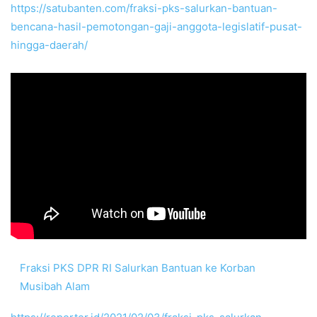
https://satubanten.com/fraksi-pks-salurkan-bantuan-
bencana-hasil-pemotongan-gaji-anggota-legislatif-pusat-
hingga-daerah/
Fraksi PKS DPR RI Salurkan Bantuan ke Korban
Musibah Alam