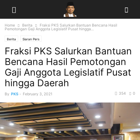
Home
Berita
Fraksi PKS Salurkan Bantuan Bencana Hasil
Pemotongan Gaji Anggota Legislatif Pusat hingga...
Berita
Siaran Pers
Fraksi PKS Salurkan Bantuan
Bencana Hasil Pemotongan
Gaji Anggota Legislatif Pusat
hingga Daerah
354
0
By
PKS
-
February 3, 2021