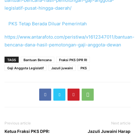
bantuan-bencana-hasil-pemotongan-gaji-anggota-
legislatif-pusat-hingga-daerah/
PKS Tetap Berada Diluar Pemerintah
https://www.antarafoto.com/peristiwa/v1612347011/bantuan-
bencana-dana-hasil-pemotongan-gaji-anggota-dewan
TAGS
Bantuan Bencana
Fraksi PKS DPR RI
Gaji Anggota Legislatif
Jazuli juwaini
PKS
Previous article
Next article
Ketua Fraksi PKS DPR:
Jazuli Juwaini Harap