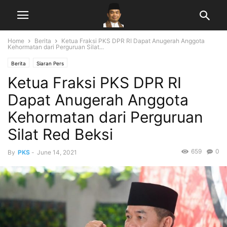
Home
Berita
Ketua Fraksi PKS DPR RI Dapat Anugerah Anggota
Kehormatan dari Perguruan Silat...
Berita
Siaran Pers
Ketua Fraksi PKS DPR RI
Dapat Anugerah Anggota
Kehormatan dari Perguruan
Silat Red Beksi
659
0
By
PKS
-
June 14, 2021