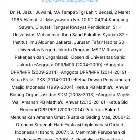
http://www.jazulijuwaini.com
Dr. H. Jazuli Juwaini, MA Tempat/Tgl Lahir: Bekasi, 2 Maret
1965 Alamat: Jl. Musyawarah No. 10 RT 04/04 Kampung
Sawah, Ciputat, Tangsel Riwayat Pendidikan: S1 -
Univeristas Muhammad Ibnu Saud Fakultas Syariah S2 -
Institut Ilmu Alqur'an Jakarta, Jurusan Tafsir Hadits S3 -
Universitas Negeri Jakarta Program MSDM Riwayat
Pekerjaan dan Organisasi: -Dosen di Universitas Sahid
Jakarta -Anggota DPR/MPR (2004-2009) -Anggota
DPR/MPR (2009-2014) -Anggota DPR/MPR (2014-2019) -
Ketua Fraksi PKS (2014-2019) -Ketua Dewan Pemakmuran
Masjid Indonesia (1999-2004) -Ketua PB Mathla'ul Anwar
Bidang Organisasi dan SDM (2008-2013) -Anggota Majelis
Wali Amanah PB Mathla'ul Anwar (2013-2018) -Ketua Bid
Ekonomi DPP PKS (2009-2014) Publikasi Buku: 1.
Menunaikan Amanah Umat (Pustaka Gading Mas, 2006) 2.
Otonomi Sepenuh Hati: Evaluasi Implemenasi Otda di
Indonesia (I’tishom, 2007); 3. Memimpin Perubahan di
Parlemen(I’tishom, 2009); 4. Revitalisasi Pendidikan