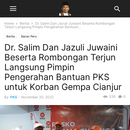
Home
Berita
Dr. Salim Dan Jazuli Juwaini Beserta Rombongan
Terjun Langsung Pimpin Pengerahan Bantuan...
Berita
Siaran Pers
Dr. Salim Dan Jazuli Juwaini
Beserta Rombongan Terjun
Langsung Pimpin
Pengerahan Bantuan PKS
untuk Korban Gempa Cianjur
336
0
By
PKS
-
November 30, 2022