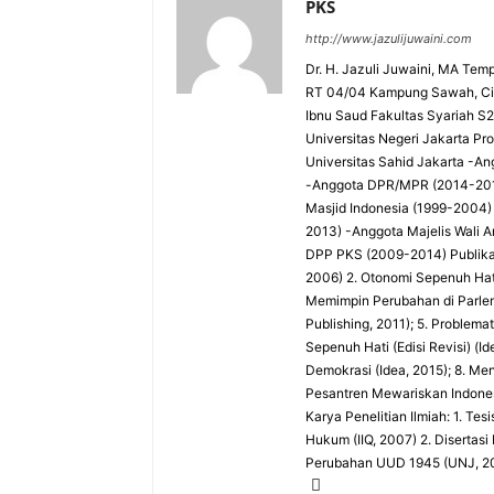
PKS
http://www.jazulijuwaini.com
Dr. H. Jazuli Juwaini, MA Temp
RT 04/04 Kampung Sawah, Cip
Ibnu Saud Fakultas Syariah S2 -
Universitas Negeri Jakarta P
Universitas Sahid Jakarta 
-Anggota DPR/MPR (2014-201
Masjid Indonesia (1999-2004)
2013) -Anggota Majelis Wali 
DPP PKS (2009-2014) Publika
2006) 2. Otonomi Sepenuh Hati:
Memimpin Perubahan di Parlemen
Publishing, 2011); 5. Problema
Sepenuh Hati (Edisi Revisi) (
Demokrasi (Idea, 2015); 8. Me
Pesantren Mewariskan Indones
Karya Penelitian Ilmiah: 1. Te
Hukum (IIQ, 2007) 2. Diserta
Perubahan UUD 1945 (UNJ, 2