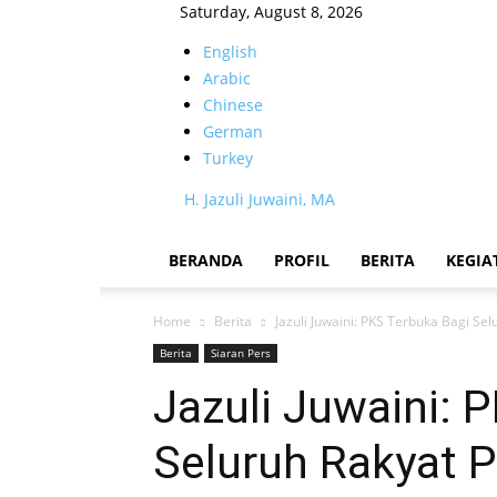
Saturday, August 8, 2026
English
Arabic
Chinese
German
Turkey
H. Jazuli Juwaini, MA
BERANDA
PROFIL
BERITA
KEGIA
Home
Berita
Jazuli Juwaini: PKS Terbuka Bagi Se
Berita
Siaran Pers
Jazuli Juwaini: 
Seluruh Rakyat P