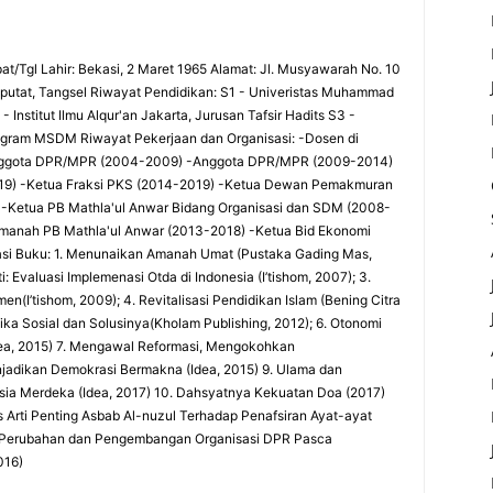
at/Tgl Lahir: Bekasi, 2 Maret 1965 Alamat: Jl. Musyawarah No. 10
utat, Tangsel Riwayat Pendidikan: S1 - Univeristas Muhammad
 Institut Ilmu Alqur'an Jakarta, Jurusan Tafsir Hadits S3 -
rogram MSDM Riwayat Pekerjaan dan Organisasi: -Dosen di
-Anggota DPR/MPR (2004-2009) -Anggota DPR/MPR (2009-2014)
9) -Ketua Fraksi PKS (2014-2019) -Ketua Dewan Pemakmuran
 -Ketua PB Mathla'ul Anwar Bidang Organisasi dan SDM (2008-
Amanah PB Mathla'ul Anwar (2013-2018) -Ketua Bid Ekonomi
si Buku: 1. Menunaikan Amanah Umat (Pustaka Gading Mas,
 Evaluasi Implemenasi Otda di Indonesia (I’tishom, 2007); 3.
(I’tishom, 2009); 4. Revitalisasi Pendidikan Islam (Bening Citra
tika Sosial dan Solusinya(Kholam Publishing, 2012); 6. Otonomi
Idea, 2015) 7. Mengawal Reformasi, Mengokohkan
njadikan Demokrasi Bermakna (Idea, 2015) 9. Ulama dan
ia Merdeka (Idea, 2017) 10. Dahsyatnya Kekuatan Doa (2017)
sis Arti Penting Asbab Al-nuzul Terhadap Penafsiran Ayat-ayat
si Perubahan dan Pengembangan Organisasi DPR Pasca
016)