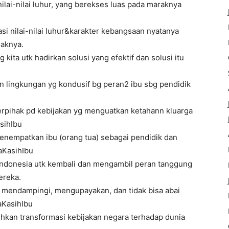
nilai-nilai luhur, yang berekses luas pada maraknya
i nilai-nilai luhur&karakter kebangsaan nyatanya
saknya.
 kita utk hadirkan solusi yang efektif dan solusi itu
n lingkungan yg kondusif bg peran2 ibu sbg pendidik
rpihak pd kebijakan yg menguatkan ketahann kluarga
sihIbu
enempatkan ibu (orang tua) sebagai pendidik dan
aKasihIbu
 Indonesia utk kembali dan mengambil peran tanggung
ereka.
, mendampingi, mengupayakan, dan tidak bisa abai
aKasihIbu
uhkan transformasi kebijakan negara terhadap dunia