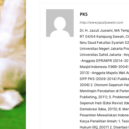
PKS
http://www.jazulijuwaini.com
Dr. H. Jazuli Juwaini, MA Temp
RT 04/04 Kampung Sawah, Cip
Ibnu Saud Fakultas Syariah S2 -
Universitas Negeri Jakarta P
Universitas Sahid Jakarta 
-Anggota DPR/MPR (2014-201
Masjid Indonesia (1999-2004)
2013) -Anggota Majelis Wali 
DPP PKS (2009-2014) Publika
2006) 2. Otonomi Sepenuh Hati:
Memimpin Perubahan di Parlemen
Publishing, 2011); 5. Problema
Sepenuh Hati (Edisi Revisi) (
Demokrasi (Idea, 2015); 8. Me
Pesantren Mewariskan Indones
Karya Penelitian Ilmiah: 1. Te
Hukum (IIQ, 2007) 2. Diserta