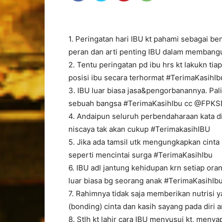
1. Peringatan hari IBU kt pahami sebagai 
peran dan arti penting IBU dalam membang
2. Tentu peringatan pd ibu hrs kt lakukn t
posisi ibu secara terhormat #TerimaKasihIb
3. IBU luar biasa jasa&pengorbanannya. Pal
sebuah bangsa #TerimaKasihIbu cc @FPK
4. Andaipun seluruh perbendaharaan kata di
niscaya tak akan cukup #TerimakasihIBU
5. Jika ada tamsil utk mengungkapkan cinta k
seperti mencintai surga #TerimaKasihIbu
6. IBU adl jantung kehidupan krn setiap oran
luar biasa bg seorang anak #TerimaKasihIb
7. Rahimnya tidak saja memberikan nutrisi
(bonding) cinta dan kasih sayang pada diri a
8. Stlh kt lahir cara IBU menyusui kt, meny