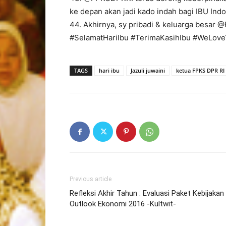
ke depan akan jadi kado indah bagi IBU Ind
44. Akhirnya, sy pribadi & keluarga bes
#SelamatHariIbu #TerimaKasihIbu #WeLove
TAGS
hari ibu
Jazuli juwaini
ketua FPKS DPR RI
Previous article
Refleksi Akhir Tahun : Evaluasi Paket Kebijakan
Outlook Ekonomi 2016 -Kultwit-