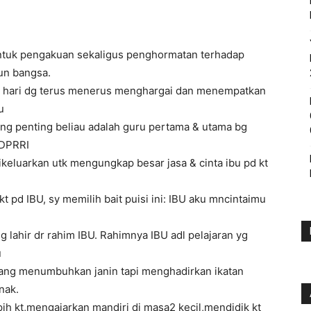
bentuk pengakuan sekaligus penghormatan terhadap
un bangsa.
iap hari dg terus menerus menghargai dan menempatkan
u
ing penting beliau adalah guru pertama & utama bg
SDPRRI
keluarkan utk mengungkap besar jasa & cinta ibu pd kt
t pd IBU, sy memilih bait puisi ini: IBU aku mncintaimu
g lahir dr rahim IBU. Rahimnya IBU adl pelajaran yg
u
 yang menumbuhkan janin tapi menghadirkan ikatan
nak.
apih kt,mengajarkan mandiri di masa2 kecil,mendidik kt