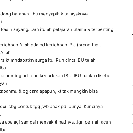
dong harapan. Ibu menyapih kita layaknya
u
& kasih sayang. Dan itulah pelajaran utama & terpenting
eridhoan Allah ada pd keridhoan IBU (orang tua).
 Allah
ara kt mndapatkn surga itu. Pun cinta IBU telah
Ibu
a penting arti dan kedudukan IBU. IBU bahkn disebut
ayah
 kapanmu & dg cara apapun, kt tak mungkin bisa
kecil sbg bentuk tgg jwb anak pd ibunya. Kuncinya
.
 apalagi sampai menyakiti hatinya. Jgn pernah acuh
Ibu