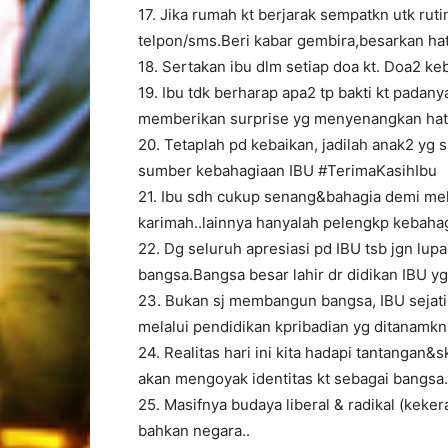
17. Jika rumah kt berjarak sempatkn utk rut
telpon/sms.Beri kabar gembira,besarkan ha
18. Sertakan ibu dlm setiap doa kt. Doa2 k
19. Ibu tdk berharap apa2 tp bakti kt pada
memberikan surprise yg menyenangkan hat
20. Tetaplah pd kebaikan, jadilah anak2 yg s
sumber kebahagiaan IBU #TerimaKasihIbu
21. Ibu sdh cukup senang&bahagia demi mel
karimah..lainnya hanyalah pelengkp kebaha
22. Dg seluruh apresiasi pd IBU tsb jgn lup
bangsa.Bangsa besar lahir dr didikan IBU yg
23. Bukan sj membangun bangsa, IBU sejat
melalui pendidikan kpribadian yg ditanamkn 
24. Realitas hari ini kita hadapi tantangan&
akan mengoyak identitas kt sebagai bangsa.
25. Masifnya budaya liberal & radikal (kek
bahkan negara..