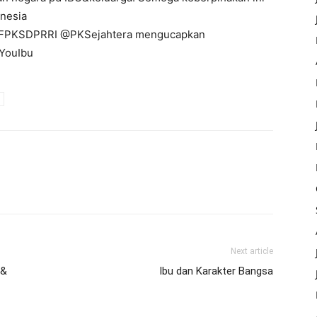
onesia
ar @FPKSDPRRI @PKSejahtera mengucapkan
YouIbu
Next article
 &
Ibu dan Karakter Bangsa