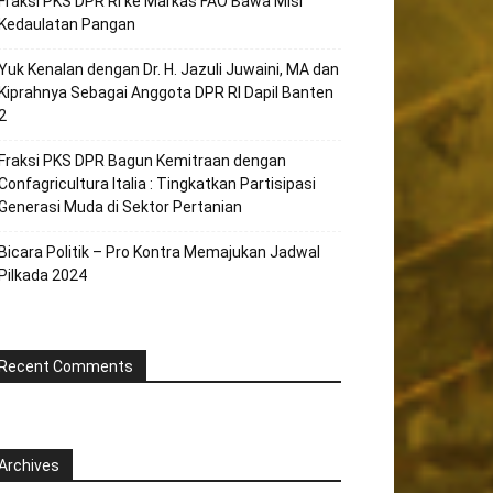
Fraksi PKS DPR RI ke Markas FAO Bawa Misi
Kedaulatan Pangan
Yuk Kenalan dengan Dr. H. Jazuli Juwaini, MA dan
Kiprahnya Sebagai Anggota DPR RI Dapil Banten
2
Fraksi PKS DPR Bagun Kemitraan dengan
Confagricultura Italia : Tingkatkan Partisipasi
Generasi Muda di Sektor Pertanian
Bicara Politik – Pro Kontra Memajukan Jadwal
Pilkada 2024
Recent Comments
Archives