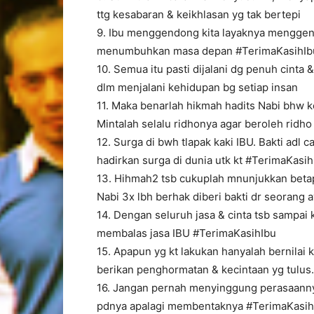
ttg kesabaran & keikhlasan yg tak bertepi
9. Ibu menggendong kita layaknya menggen
menumbuhkan masa depan #TerimaKasihIb
10. Semua itu pasti dijalani dg penuh cinta 
dlm menjalani kehidupan bg setiap insan
11. Maka benarlah hikmah hadits Nabi bhw k
Mintalah selalu ridhonya agar beroleh ridho
12. Surga di bwh tlapak kaki IBU. Bakti adl c
hadirkan surga di dunia utk kt #TerimaKasih
13. Hihmah2 tsb cukuplah mnunjukkan betap
Nabi 3x lbh berhak diberi bakti dr seorang 
14. Dengan seluruh jasa & cinta tsb sampai
membalas jasa IBU #TerimaKasihIbu
15. Apapun yg kt lakukan hanyalah bernilai 
berikan penghormatan & kecintaan yg tulus.
16. Jangan pernah menyinggung perasaannya
pdnya apalagi membentaknya #TerimaKasih