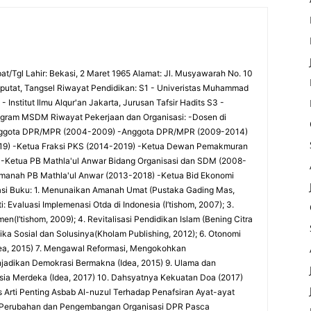
at/Tgl Lahir: Bekasi, 2 Maret 1965 Alamat: Jl. Musyawarah No. 10
utat, Tangsel Riwayat Pendidikan: S1 - Univeristas Muhammad
 Institut Ilmu Alqur'an Jakarta, Jurusan Tafsir Hadits S3 -
rogram MSDM Riwayat Pekerjaan dan Organisasi: -Dosen di
-Anggota DPR/MPR (2004-2009) -Anggota DPR/MPR (2009-2014)
9) -Ketua Fraksi PKS (2014-2019) -Ketua Dewan Pemakmuran
 -Ketua PB Mathla'ul Anwar Bidang Organisasi dan SDM (2008-
Amanah PB Mathla'ul Anwar (2013-2018) -Ketua Bid Ekonomi
si Buku: 1. Menunaikan Amanah Umat (Pustaka Gading Mas,
 Evaluasi Implemenasi Otda di Indonesia (I’tishom, 2007); 3.
(I’tishom, 2009); 4. Revitalisasi Pendidikan Islam (Bening Citra
tika Sosial dan Solusinya(Kholam Publishing, 2012); 6. Otonomi
Idea, 2015) 7. Mengawal Reformasi, Mengokohkan
njadikan Demokrasi Bermakna (Idea, 2015) 9. Ulama dan
ia Merdeka (Idea, 2017) 10. Dahsyatnya Kekuatan Doa (2017)
sis Arti Penting Asbab Al-nuzul Terhadap Penafsiran Ayat-ayat
si Perubahan dan Pengembangan Organisasi DPR Pasca