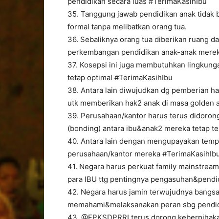
pendidikan secara luas #TerimaKasihIbu
35. Tanggung jawab pendidikan anak tidak bi
formal tanpa melibatkan orang tua.
36. Sebaliknya orang tua diberikan ruang 
perkembangan pendidikan anak-anak merek
37. Kosepsi ini juga membutuhkan lingkunga
tetap optimal #TerimaKasihIbu
38. Antara lain diwujudkan dg pemberian h
utk memberikan hak2 anak di masa golden 
39. Perusahaan/kantor harus terus didorong
(bonding) antara ibu&anak2 mereka tetap te
40. Antara lain dengan mengupayakan tempa
perusahaan/kantor mereka #TerimaKasihIb
41. Negara harus perkuat family mainstre
para IBU ttg pentingnya pengasuhan&pendi
42. Negara harus jamin terwujudnya bangsa y
memahami&melaksanakan peran sbg pendidi
43. @FPKSDPRRI terus dorong keberpihaka