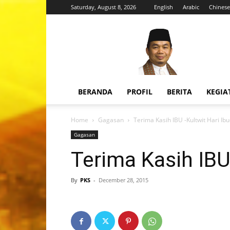
Saturday, August 8, 2026
English
Arabic
Chinese
H.
Jazuli
Juwaini,
MA
BERANDA
PROFIL
BERITA
KEGIA
Home
Gagasan
Terima Kasih IBU -Kultwit Hari Ibu
Gagasan
Terima Kasih IBU 
By
PKS
-
December 28, 2015