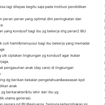
sa lagi dilepas begitu saja pada institusi pendidikan
dan peran-peran yang optimal dlm peningkatan dan
a.
n yang kondusif bagi ibu yg bekerja shg peran2 IBU
ak cuti hamil&menyusui bagi ibu bekerja yang memadai
age
 utk ciptakan lingkungan yg kondusif agar ikatan
rjaga.
t pengasuhan anak (day care) di lingkungan
u
aming dg berikan bekalan pengetahuan&wawasan kpd
dikan anak
g berkarakter&itu lahir dari ibu yg
k utama generasi.
n negara pd IBU&keluarga. Semoga keberpihakan ini