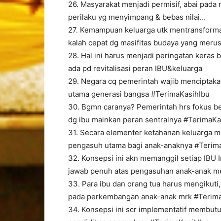
26. Masyarakat menjadi permisif, abai pada 
perilaku yg menyimpang & bebas nilai…
27. Kemampuan keluarga utk mentransformas
kalah cepat dg masifitas budaya yang meru
28. Hal ini harus menjadi peringatan keras bg
ada pd revitalisasi peran IBU&keluarga
29. Negara cq pemerintah wajib menciptaka
utama generasi bangsa #TerimaKasihIbu
30. Bgmn caranya? Pemerintah hrs fokus be
dg ibu mainkan peran sentralnya #TerimaKa
31. Secara elementer ketahanan keluarga m
pengasuh utama bagi anak-anaknya #Terim
32. Konsepsi ini akn memanggil setiap IBU
jawab penuh atas pengasuhan anak-anak m
33. Para ibu dan orang tua harus mengikuti
pada perkembangan anak-anak mrk #Terim
34. Konsepsi ini scr implementatif membut