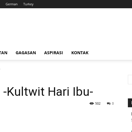
German
Turkey
TAN
GAGASAN
ASPIRASI
KONTAK
-
-Kultwit Hari Ibu-
502
0