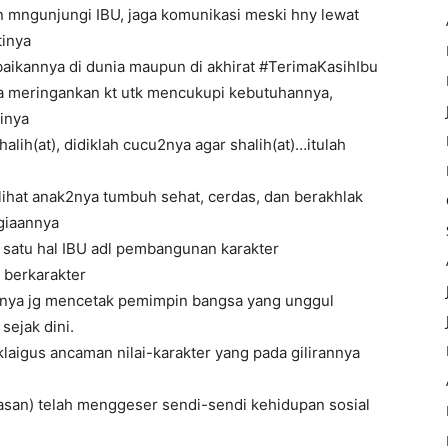
in mngunjungi IBU, jaga komunikasi meski hny lewat
tinya
ebaikannya di dunia maupun di akhirat #TerimaKasihIbu
nya meringankan kt utk mencukupi kebutuhannya,
inya
halih(at), didiklah cucu2nya agar shalih(at)…itulah
ihat anak2nya tumbuh sehat, cerdas, dan berakhlak
giaannya
a satu hal IBU adl pembangunan karakter
 berkarakter
inya jg mencetak pemimpin bangsa yang unggul
sejak dini.
sklaigus ancaman nilai-karakter yang pada gilirannya
erasan) telah menggeser sendi-sendi kehidupan sosial