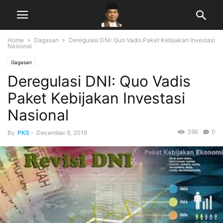
Home
Gagasan
Deregulasi DNI: Quo Vadis Paket Kebijakan Investasi
Nasional
Gagasan
Deregulasi DNI: Quo Vadis
Paket Kebijakan Investasi
Nasional
396
0
By
PKS
-
December 8, 2016