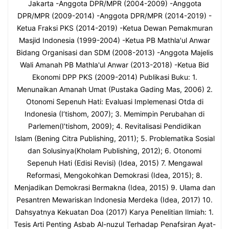
Jakarta -Anggota DPR/MPR (2004-2009) -Anggota
DPR/MPR (2009-2014) -Anggota DPR/MPR (2014-2019) -
Ketua Fraksi PKS (2014-2019) -Ketua Dewan Pemakmuran
Masjid Indonesia (1999-2004) -Ketua PB Mathla'ul Anwar
Bidang Organisasi dan SDM (2008-2013) -Anggota Majelis
Wali Amanah PB Mathla'ul Anwar (2013-2018) -Ketua Bid
Ekonomi DPP PKS (2009-2014) Publikasi Buku: 1.
Menunaikan Amanah Umat (Pustaka Gading Mas, 2006) 2.
Otonomi Sepenuh Hati: Evaluasi Implemenasi Otda di
Indonesia (I’tishom, 2007); 3. Memimpin Perubahan di
Parlemen(I’tishom, 2009); 4. Revitalisasi Pendidikan
Islam (Bening Citra Publishing, 2011); 5. Problematika Sosial
dan Solusinya(Kholam Publishing, 2012); 6. Otonomi
Sepenuh Hati (Edisi Revisi) (Idea, 2015) 7. Mengawal
Reformasi, Mengokohkan Demokrasi (Idea, 2015); 8.
Menjadikan Demokrasi Bermakna (Idea, 2015) 9. Ulama dan
Pesantren Mewariskan Indonesia Merdeka (Idea, 2017) 10.
Dahsyatnya Kekuatan Doa (2017) Karya Penelitian Ilmiah: 1.
Tesis Arti Penting Asbab Al-nuzul Terhadap Penafsiran Ayat-