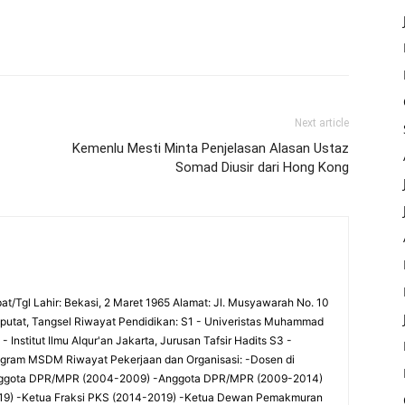
Next article
Kemenlu Mesti Minta Penjelasan Alasan Ustaz
Somad Diusir dari Hong Kong
at/Tgl Lahir: Bekasi, 2 Maret 1965 Alamat: Jl. Musyawarah No. 10
utat, Tangsel Riwayat Pendidikan: S1 - Univeristas Muhammad
 Institut Ilmu Alqur'an Jakarta, Jurusan Tafsir Hadits S3 -
rogram MSDM Riwayat Pekerjaan dan Organisasi: -Dosen di
-Anggota DPR/MPR (2004-2009) -Anggota DPR/MPR (2009-2014)
9) -Ketua Fraksi PKS (2014-2019) -Ketua Dewan Pemakmuran