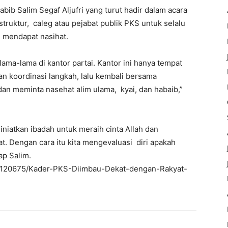
bib Salim Segaf Aljufri yang turut hadir dalam acara
truktur, caleg atau pejabat publik PKS untuk selalu
u mendapat nasihat.
ama-lama di kantor partai. Kantor ini hanya tempat
n koordinasi langkah, lalu kembali bersama
dan meminta nasehat alim ulama, kyai, dan habaib,”
niatkan ibadah untuk meraih cinta Allah dan
. Dengan cara itu kita mengevaluasi diri apakah
p Salim.
/22/120675/Kader-PKS-Diimbau-Dekat-dengan-Rakyat-