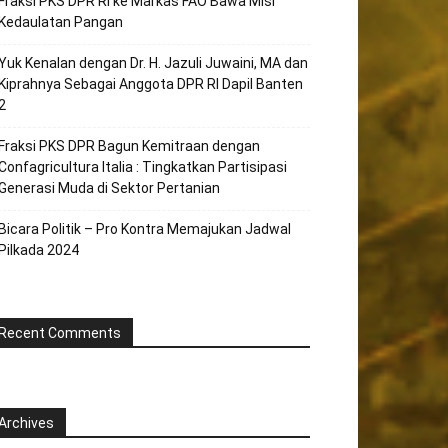
Fraksi PKS DPR RI ke Markas FAO Bawa Misi
Kedaulatan Pangan
Yuk Kenalan dengan Dr. H. Jazuli Juwaini, MA dan
Kiprahnya Sebagai Anggota DPR RI Dapil Banten
2
Fraksi PKS DPR Bagun Kemitraan dengan
Confagricultura Italia : Tingkatkan Partisipasi
Generasi Muda di Sektor Pertanian
Bicara Politik – Pro Kontra Memajukan Jadwal
Pilkada 2024
Recent Comments
Archives