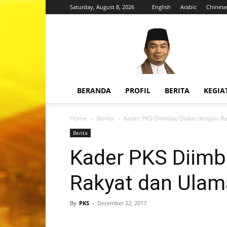
Saturday, August 8, 2026
English
Arabic
Chinese
H.
Jazuli
Juwaini,
MA
BERANDA
PROFIL
BERITA
KEGIA
Home
Berita
Kader PKS Diimbau Dekat dengan R
Berita
Kader PKS Diimb
Rakyat dan Ulam
By
PKS
-
December 22, 2017