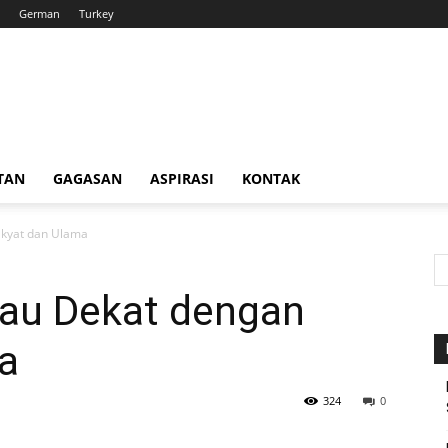
German
Turkey
TAN
GAGASAN
ASPIRASI
KONTAK
akyat dan Ulama
au Dekat dengan
a
324
0