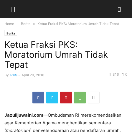
Home
Berita
Ketua Fraksi PKS: Moratorium Umrah Tidak Tepat
Berita
Ketua Fraksi PKS:
Moratorium Umrah Tidak
Tepat
316
0
By
PKS
-
April 20, 2018
Jazulijuwaini.com
—
Ombudsman RI merekomendasikan
agar Kementerian Agama menghentikan sementara
(
moratorium
) penyelenggaraan atau pendaftaran umrah,