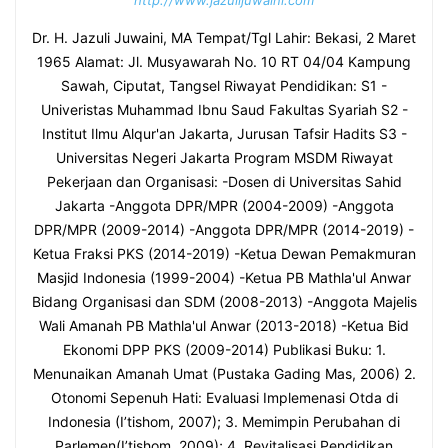
Dr. H. Jazuli Juwaini, MA Tempat/Tgl Lahir: Bekasi, 2 Maret
1965 Alamat: Jl. Musyawarah No. 10 RT 04/04 Kampung
Sawah, Ciputat, Tangsel Riwayat Pendidikan: S1 -
Univeristas Muhammad Ibnu Saud Fakultas Syariah S2 -
Institut Ilmu Alqur'an Jakarta, Jurusan Tafsir Hadits S3 -
Universitas Negeri Jakarta Program MSDM Riwayat
Pekerjaan dan Organisasi: -Dosen di Universitas Sahid
Jakarta -Anggota DPR/MPR (2004-2009) -Anggota
DPR/MPR (2009-2014) -Anggota DPR/MPR (2014-2019) -
Ketua Fraksi PKS (2014-2019) -Ketua Dewan Pemakmuran
Masjid Indonesia (1999-2004) -Ketua PB Mathla'ul Anwar
Bidang Organisasi dan SDM (2008-2013) -Anggota Majelis
Wali Amanah PB Mathla'ul Anwar (2013-2018) -Ketua Bid
Ekonomi DPP PKS (2009-2014) Publikasi Buku: 1.
Menunaikan Amanah Umat (Pustaka Gading Mas, 2006) 2.
Otonomi Sepenuh Hati: Evaluasi Implemenasi Otda di
Indonesia (I’tishom, 2007); 3. Memimpin Perubahan di
Parlemen(I’tishom, 2009); 4. Revitalisasi Pendidikan