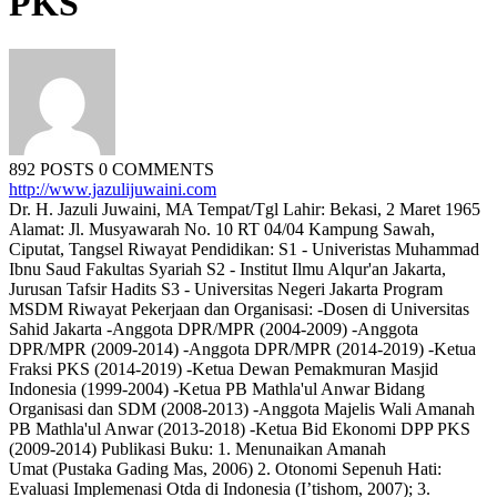
PKS
892 POSTS
0 COMMENTS
http://www.jazulijuwaini.com
Dr. H. Jazuli Juwaini, MA Tempat/Tgl Lahir: Bekasi, 2 Maret 1965
Alamat: Jl. Musyawarah No. 10 RT 04/04 Kampung Sawah,
Ciputat, Tangsel Riwayat Pendidikan: S1 - Univeristas Muhammad
Ibnu Saud Fakultas Syariah S2 - Institut Ilmu Alqur'an Jakarta,
Jurusan Tafsir Hadits S3 - Universitas Negeri Jakarta Program
MSDM Riwayat Pekerjaan dan Organisasi: -Dosen di Universitas
Sahid Jakarta -Anggota DPR/MPR (2004-2009) -Anggota
DPR/MPR (2009-2014) -Anggota DPR/MPR (2014-2019) -Ketua
Fraksi PKS (2014-2019) -Ketua Dewan Pemakmuran Masjid
Indonesia (1999-2004) -Ketua PB Mathla'ul Anwar Bidang
Organisasi dan SDM (2008-2013) -Anggota Majelis Wali Amanah
PB Mathla'ul Anwar (2013-2018) -Ketua Bid Ekonomi DPP PKS
(2009-2014) Publikasi Buku: 1. Menunaikan Amanah
Umat (Pustaka Gading Mas, 2006) 2. Otonomi Sepenuh Hati:
Evaluasi Implemenasi Otda di Indonesia (I’tishom, 2007); 3.