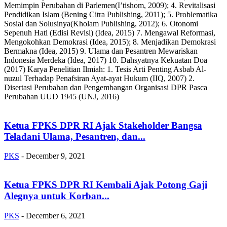
Memimpin Perubahan di Parlemen(I’tishom, 2009); 4. Revitalisasi
Pendidikan Islam (Bening Citra Publishing, 2011); 5. Problematika
Sosial dan Solusinya(Kholam Publishing, 2012); 6. Otonomi
Sepenuh Hati (Edisi Revisi) (Idea, 2015) 7. Mengawal Reformasi,
Mengokohkan Demokrasi (Idea, 2015); 8. Menjadikan Demokrasi
Bermakna (Idea, 2015) 9. Ulama dan Pesantren Mewariskan
Indonesia Merdeka (Idea, 2017) 10. Dahsyatnya Kekuatan Doa
(2017) Karya Penelitian Ilmiah: 1. Tesis Arti Penting Asbab Al-
nuzul Terhadap Penafsiran Ayat-ayat Hukum (IIQ, 2007) 2.
Disertasi Perubahan dan Pengembangan Organisasi DPR Pasca
Perubahan UUD 1945 (UNJ, 2016)
Ketua FPKS DPR RI Ajak Stakeholder Bangsa
Teladani Ulama, Pesantren, dan...
PKS
-
December 9, 2021
Ketua FPKS DPR RI Kembali Ajak Potong Gaji
Alegnya untuk Korban...
PKS
-
December 6, 2021