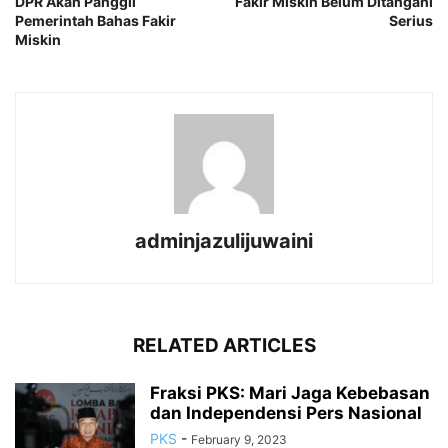
DPR Akan Panggil
Fakir Miskin Belum Ditangani
Pemerintah Bahas Fakir
Serius
Miskin
adminjazulijuwaini
RELATED ARTICLES
Fraksi PKS: Mari Jaga Kebebasan
dan Independensi Pers Nasional
PKS
-
February 9, 2023