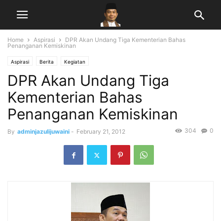
Home
Aspirasi
DPR Akan Undang Tiga Kementerian Bahas
Penanganan Kemiskinan
Aspirasi
Berita
Kegiatan
DPR Akan Undang Tiga
Kementerian Bahas
Penanganan Kemiskinan
304
0
By
adminjazulijuwaini
-
February 21, 2012