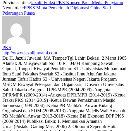
Previous article
Jazuli: Fraksi PKS Konsen Pada Media Penyiaran
Next article
FPKS Minta Pemerintah Diplomasi China Soal
Pelarangan Puasa
PKS
http://www.jazulijuwaini.com
Dr. H. Jazuli Juwaini, MA Tempat/Tgl Lahir: Bekasi, 2 Maret 1965
Alamat: Jl. Musyawarah No. 10 RT 04/04 Kampung Sawah,
Ciputat, Tangsel Riwayat Pendidikan: S1 - Univeristas Muhammad
Ibnu Saud Fakultas Syariah S2 - Institut Ilmu Alqur'an Jakarta,
Jurusan Tafsir Hadits S3 - Universitas Negeri Jakarta Program
MSDM Riwayat Pekerjaan dan Organisasi: -Dosen di Universitas
Sahid Jakarta -Anggota DPR/MPR (2004-2009) -Anggota
DPR/MPR (2009-2014) -Anggota DPR/MPR (2014-2019) -Ketua
Fraksi PKS (2014-2019) -Ketua Dewan Pemakmuran Masjid
Indonesia (1999-2004) -Ketua PB Mathla'ul Anwar Bidang
Organisasi dan SDM (2008-2013) -Anggota Majelis Wali Amanah
PB Mathla'ul Anwar (2013-2018) -Ketua Bid Ekonomi DPP PKS
(2009-2014) Publikasi Buku: 1. Menunaikan Amanah
Umat (Pustaka Gading Mas, 2006) 2. Otonomi Sepenuh Hati: