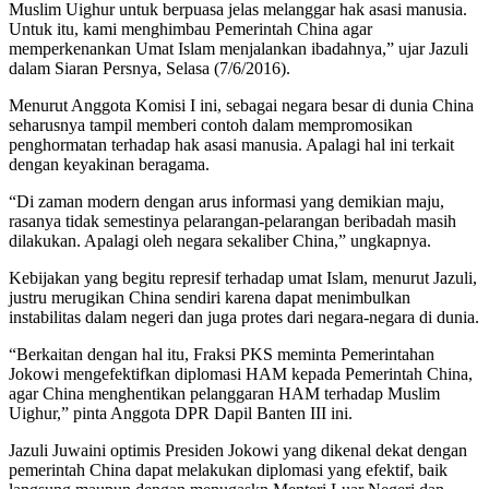
Muslim Uighur untuk berpuasa jelas melanggar hak asasi manusia.
Untuk itu, kami menghimbau Pemerintah China agar
memperkenankan Umat Islam menjalankan ibadahnya,” ujar Jazuli
dalam Siaran Persnya, Selasa (7/6/2016).
Menurut Anggota Komisi I ini, sebagai negara besar di dunia China
seharusnya tampil memberi contoh dalam mempromosikan
penghormatan terhadap hak asasi manusia. Apalagi hal ini terkait
dengan keyakinan beragama.
“Di zaman modern dengan arus informasi yang demikian maju,
rasanya tidak semestinya pelarangan-pelarangan beribadah masih
dilakukan. Apalagi oleh negara sekaliber China,” ungkapnya.
Kebijakan yang begitu represif terhadap umat Islam, menurut Jazuli,
justru merugikan China sendiri karena dapat menimbulkan
instabilitas dalam negeri dan juga protes dari negara-negara di dunia.
“Berkaitan dengan hal itu, Fraksi PKS meminta Pemerintahan
Jokowi mengefektifkan diplomasi HAM kepada Pemerintah China,
agar China menghentikan pelanggaran HAM terhadap Muslim
Uighur,” pinta Anggota DPR Dapil Banten III ini.
Jazuli Juwaini optimis Presiden Jokowi yang dikenal dekat dengan
pemerintah China dapat melakukan diplomasi yang efektif, baik