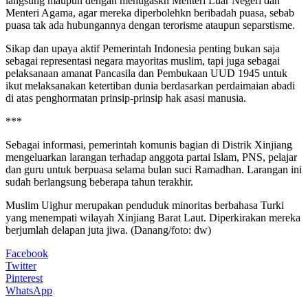
langsung maupun dengan menugaskn Menteri Luar Negeri dan
Menteri Agama, agar mereka diperbolehkn beribadah puasa, sebab
puasa tak ada hubungannya dengan terorisme ataupun separstisme.
Sikap dan upaya aktif Pemerintah Indonesia penting bukan saja
sebagai representasi negara mayoritas muslim, tapi juga sebagai
pelaksanaan amanat Pancasila dan Pembukaan UUD 1945 untuk
ikut melaksanakan ketertiban dunia berdasarkan perdaimaian abadi
di atas penghormatan prinsip-prinsip hak asasi manusia.
***
Sebagai informasi, pemerintah komunis bagian di Distrik Xinjiang
mengeluarkan larangan terhadap anggota partai Islam, PNS, pelajar
dan guru untuk berpuasa selama bulan suci Ramadhan. Larangan ini
sudah berlangsung beberapa tahun terakhir.
Muslim Uighur merupakan penduduk minoritas berbahasa Turki
yang menempati wilayah Xinjiang Barat Laut. Diperkirakan mereka
berjumlah delapan juta jiwa. (Danang/foto: dw)
Facebook
Twitter
Pinterest
WhatsApp