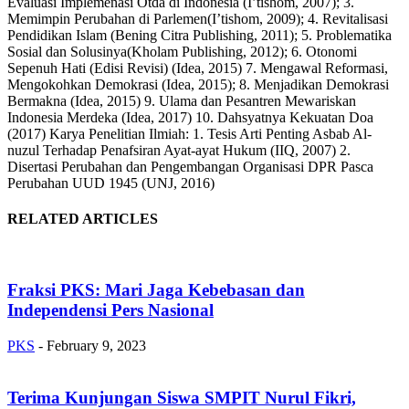
Evaluasi Implemenasi Otda di Indonesia (I’tishom, 2007); 3.
Memimpin Perubahan di Parlemen(I’tishom, 2009); 4. Revitalisasi
Pendidikan Islam (Bening Citra Publishing, 2011); 5. Problematika
Sosial dan Solusinya(Kholam Publishing, 2012); 6. Otonomi
Sepenuh Hati (Edisi Revisi) (Idea, 2015) 7. Mengawal Reformasi,
Mengokohkan Demokrasi (Idea, 2015); 8. Menjadikan Demokrasi
Bermakna (Idea, 2015) 9. Ulama dan Pesantren Mewariskan
Indonesia Merdeka (Idea, 2017) 10. Dahsyatnya Kekuatan Doa
(2017) Karya Penelitian Ilmiah: 1. Tesis Arti Penting Asbab Al-
nuzul Terhadap Penafsiran Ayat-ayat Hukum (IIQ, 2007) 2.
Disertasi Perubahan dan Pengembangan Organisasi DPR Pasca
Perubahan UUD 1945 (UNJ, 2016)
RELATED ARTICLES
Fraksi PKS: Mari Jaga Kebebasan dan
Independensi Pers Nasional
PKS
-
February 9, 2023
Terima Kunjungan Siswa SMPIT Nurul Fikri,